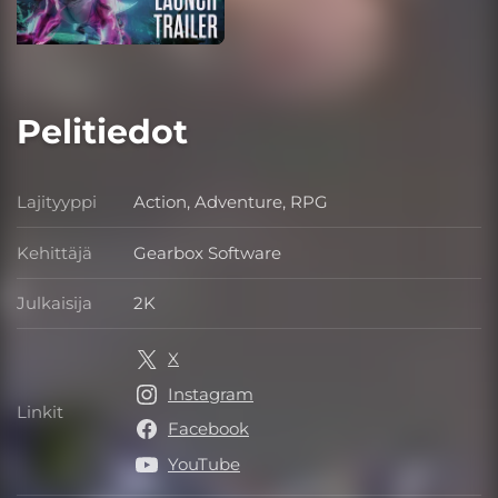
Pelitiedot
Lajityyppi
Action, Adventure, RPG
Lajityyppi
Kehittäjä
Gearbox Software
Kehittäjä
Julkaisija
2K
Julkaisija
X
Instagram
Linkit
Linkit
Facebook
YouTube