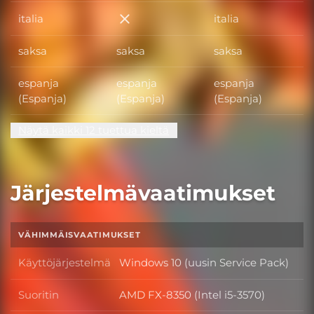
italia
italia
italia
saksa
saksa
saksa
espanja
espanja
espanja
(Espanja)
(Espanja)
(Espanja)
Näytä kaikki 12 tuettua kieltä
Järjestelmävaatimukset
VÄHIMMÄISVAATIMUKSET
Käyttöjärjestelmä
Windows 10 (uusin Service Pack)
Käyttöjärjestelmä
Suoritin
AMD FX-8350 (Intel i5-3570)
Suoritin