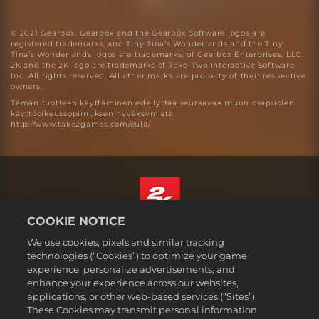
© 2021 Gearbox. Gearbox and the Gearbox Software logos are
registered trademarks, and Tiny Tina’s Wonderlands and the Tiny
Tina’s Wonderlands logos are trademarks, of Gearbox Enterprises, LLC.
2K and the 2K logo are trademarks of Take-Two Interactive Software,
Inc. All rights reserved. All other marks are property of their respective
owners.
Tämän tuotteen käyttäminen edellyttää seuraavaa muun osapuolen
käyttöoikeussopimuksen hyväksymistä:
http://www.take2games.com/eula/
COOKIE NOTICE
Suomi
We use cookies, pixels and similar tracking
Lakitiedot
technologies (“Cookies”) to optimize your game
experience, personalize advertisements, and
Tietosuojakäytäntö
enhance your experience across our websites,
Evästekäytäntö
applications, or other web-based services (“Sites”).
These Cookies may transmit personal information
Tuki