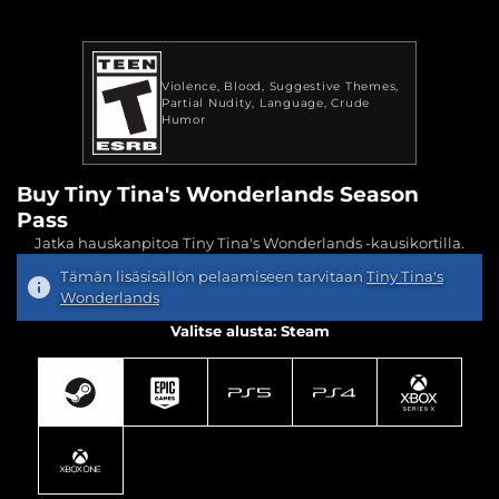
Violence
Blood
Suggestive Themes
Partial Nudity
Language
Crude
Humor
Buy Tiny Tina's Wonderlands Season
Pass
Jatka hauskanpitoa Tiny Tina's Wonderlands -kausikortilla.
Tämän lisäsisällön pelaamiseen tarvitaan
Tiny Tina's
Wonderlands
Valitse alusta: Steam