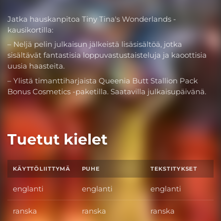
Jatka hauskanpitoa Tiny Tina's Wonderlands -
kausikortilla:
– Neljä pelin julkaisun jälkeistä lisäsisältöä, jotka
sisältävät fantastisia loppuvastustaisteluja ja kaoottisia
uusia haasteita.
– Ylistä timanttiharjaista Queenia Butt Stallion Pack
Bonus Cosmetics -paketilla. Saatavilla julkaisupäivänä.
Tuetut kielet
KÄYTTÖLIITTYMÄ
PUHE
TEKSTITYKSET
englanti
englanti
englanti
ranska
ranska
ranska