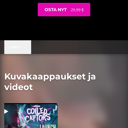
OSTA NYT
29,99 $
29,99 $
SIIRRY
Kuvakaappaukset ja
videot