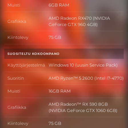
Muisti
6GB RAM
Muisti
AMD Radeon RX470 (NVIDIA
Grafiikka
Grafiikka
GeForce GTX 960 4GB)
Kiintolevy
75 GB
Kiintolevy
SUOSITELTU KOKOONPANO
Käyttöjärjestelmä
Windows 10 (uusin Service Pack)
Käyttöjärjestelmä
Suoritin
AMD Ryzen™ 5 2600 (Intel i7-4770)
Suoritin
Muisti
16GB RAM
Muisti
AMD Radeon™ RX 590 8GB
Grafiikka
Grafiikka
(NVIDIA GeForce GTX 1060 6GB)
Kiintolevy
75 GB
Kiintolevy