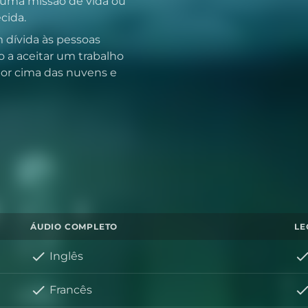
numa missão de vida ou
cida.
 dívida às pessoas
o a aceitar um trabalho
por cima das nuvens e
ÁUDIO COMPLETO
LE
Inglês
Francês