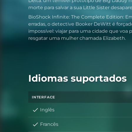
Delta: um temível protótipo de Big Daddy 
morte para salvar a sua Little Sister desapare
BioShock Infinite: The Complete Edition: Em
erradas, o detective Booker DeWitt é forçad
impossível: viajar para uma cidade que voa 
resgatar uma mulher chamada Elizabeth.
Idiomas suportados
INTERFACE
Inglês
Francês