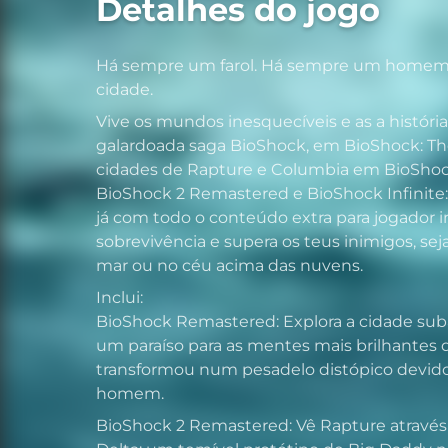
Detalhes do jogo
Há sempre um farol. Há sempre um homem
cidade.
Vive os mundos inesquecíveis e as a histó
galardoada saga BioShock, em BioShock: The 
cidades de Rapture e Columbia em BioSho
BioShock 2 Remastered e BioShock Infinite:
já com todo o conteúdo extra para jogador in
sobrevivência e supera os teus inimigos, se
mar ou no céu acima das nuvens.
Inclui:
BioShock Remastered: Explora a cidade sub
um paraíso para as mentes mais brilhantes 
transformou num pesadelo distópico devido
homem.
BioShock 2 Remastered: Vê Rapture através