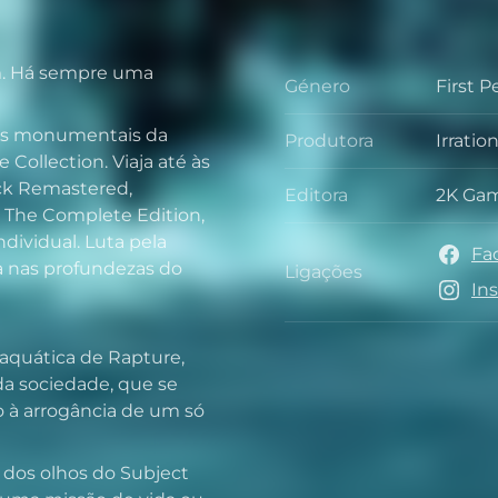
. Há sempre uma
Género
First 
Géner
rias monumentais da
Produtora
Irrati
Produt
Collection. Viaja até às
ck Remastered,
Editora
2K Ga
Editora
 The Complete Edition,
dividual. Luta pela
Fa
ja nas profundezas do
Ligações
Ligaçõ
In
aquática de Rapture,
da sociedade, que se
 à arrogância de um só
 dos olhos do Subject