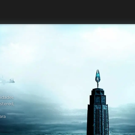
cidades
stered,
ara