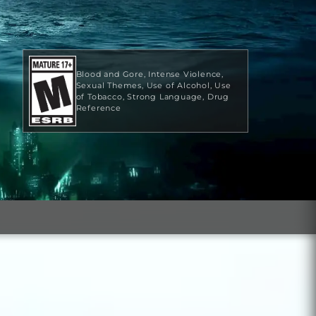
Blood and Gore
Intense Violence
Sexual Themes
Use of Alcohol
Use
of Tobacco
Strong Language
Drug
Reference
US$ 59,99