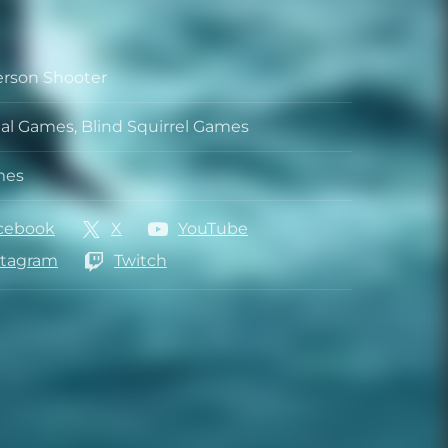
Person Shooter
o
onal Games, Blind Squirrel Games
ora
mes
cebook
X
YouTube
es
stagram
Twitch