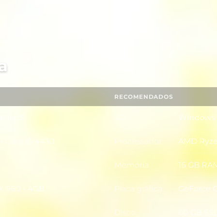
a
RECOMENDADOS
quired)
SO
Windows 1
SO
l Core i5-4430
Processador
AMD Ryzen
Processad
Memória
16 GB RA
Memória
X 960 - 4GB
Placa gráfica
GeForce 
Placa gráf
Disco
60 GB SS