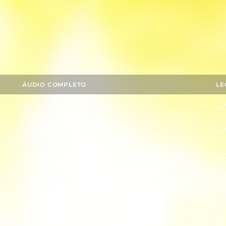
ÁUDIO COMPLETO
LE
Inglês
Francês
Alemão
Italiano
Japonês