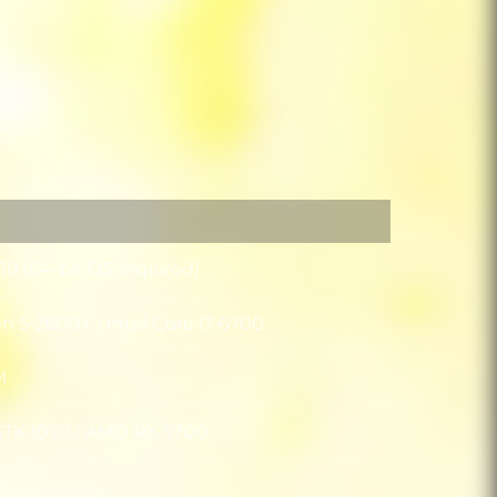
0 (64-bit OS required)
 5-2600X / Intel Core i7-6700
or
M
GTX 1070 / AMD RX 5700
ica
D