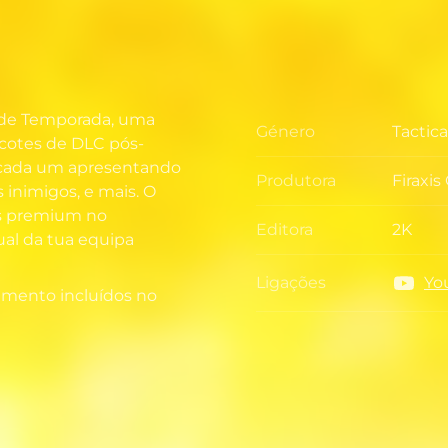
e de Temporada, uma
Género
Tactic
Géner
acotes de DLC pós-
, cada um apresentando
Produtora
Firaxi
Produt
 inimigos, e mais. O
ns premium no
Editora
2K
ual da tua equipa
Editora
Ligações
Yo
Ligaçõ
amento incluídos no