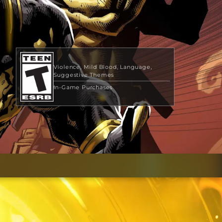
Violence
Mild Blood
Language
Suggestive Themes
In-Game Purchases
US$ 49,99