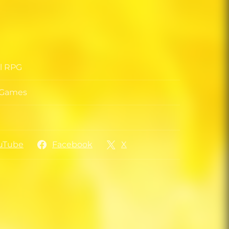
al RPG
o
s Games
ora
uTube
Facebook
X
es