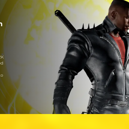
m
2K
ed
to