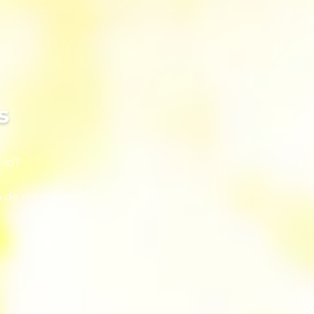
Disco
s
-lo?
a de reembolso?