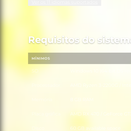
Ver os 11 idiomas suportados
Requisitos do sistem
MÍNIMOS
SO
Windows 10 (64-bit OS re
SO
Processador
AMD Ryzen 3-2200G / Inte
Processador
Memória
8 GB RAM
Memória
Placa gráfica
AMD RX 470 / GeForce GT
Placa gráfica
Disco
60 GB available space