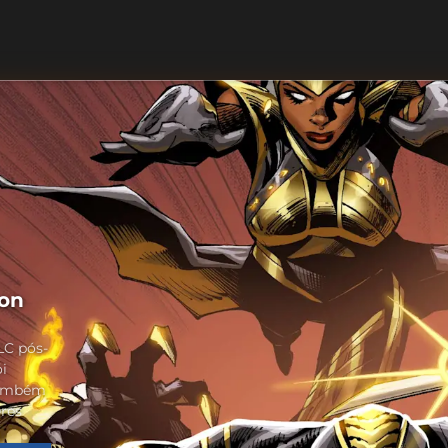
son
LC pós-
i
 Também
res