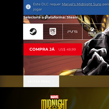
Este DLC requer
Marvel's Midnight Suns
par
jogar
Seleciona a plataforma: Steam
COMPRA JÁ
US$ 49,99
SALTAR PARA