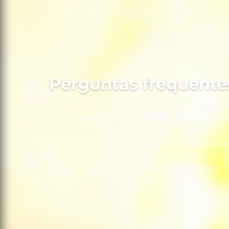
Disco
Perguntas frequente
Como recebo o meu jogo depois de comprá
Devoluções e cancelamentos: qual é polític
Como posso contactar o apoio ao cliente?