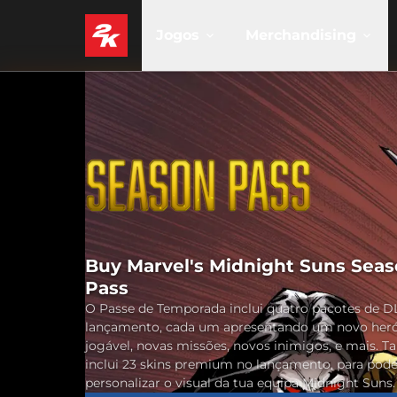
Jogos
Merchandising
Buy Marvel's Midnight Suns Sea
Pass
O Passe de Temporada inclui quatro pacotes de D
lançamento, cada um apresentando um novo heró
jogável, novas missões, novos inimigos, e mais.
inclui 23 skins premium no lançamento, para pode
personalizar o visual da tua equipa Midnight Suns.