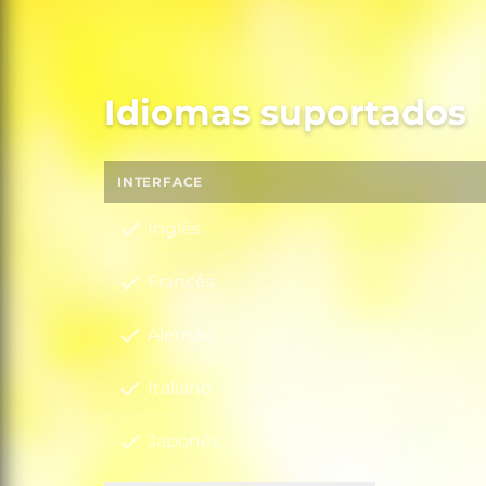
Idiomas suportados
INTERFACE
Inglês
Francês
Alemão
Italiano
Japonês