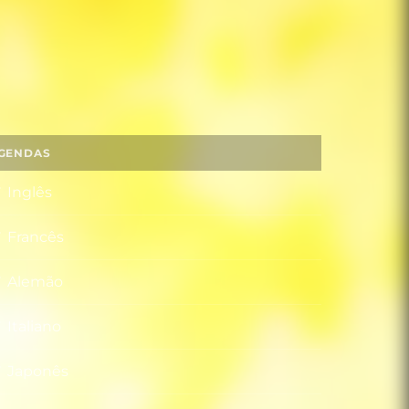
GENDAS
Inglês
Francês
Alemão
Italiano
Japonês