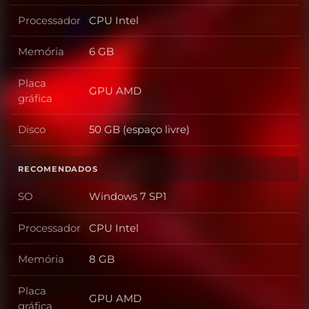
Processador
CPU Intel
Processador
Memória
6 GB
Memória
Placa
GPU AMD
Placa gráfica
gráfica
Disco
50 GB (espaço livre)
Disco
RECOMENDADOS
SO
Windows 7 SP1
SO
Processador
CPU Intel
Processador
Memória
8 GB
Memória
Placa
GPU AMD
Placa gráfica
gráfica