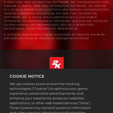
© 2020 TAKE-TWO INTERACTIVE SOFTWARE, INC. DESENVOLVIDO POR
HANGAR 13. MAFIA, TAKE-TWO INTERACTIVE SOFTWARE, 2K, HANGAR
13 E OS SEUS RESPETIVOS LOGÓTIPOS SÃO MARCAS COMERCIAIS E/OU
MARCAS COMERCIAIS REGISTADAS DA TAKE-TWO INTERACTIVE
SOFTWARE, INC. O ÍCONE DAS CLASSIFICAÇÕES É UMA MARCA
COMERCIAL DA ENTERTAINMENT SOFTWARE ASSOCIATION. TODAS AS
OUTRAS MARCAS SÃO PROPRIEDADE DOS SEUS RESPETIVOS
DETENTORES. TODOS OS DIREITOS RESERVADOS.
A utilização deste produto requer a aceitação do seguinte acordo de
utilização por terceiros: http://www.take2games.com/eula/
COOKIE NOTICE
Português
We use cookies, pixels and similar tracking
Informação jurídica
technologies (“Cookies”) to optimize your game
Política de Privacidade
experience, personalize advertisements, and
Política de Cookies
enhance your experience across our websites,
applications, or other web-based services (“Sites”).
Apoio ao cliente
These Cookies may transmit personal information
Não partilhar nem vender as minhas informações pessoais
and video viewing information to third parties.