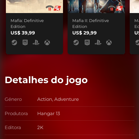
Mafia: Definitive
Mafia II: Definitive
Ma
Edition
Edition
Ed
US$ 39,99
US$ 29,99
U
Detalhes do jogo
Género
Action, Adventure
Género
Produtora
Hangar 13
Produtora
Editora
2K
Editora