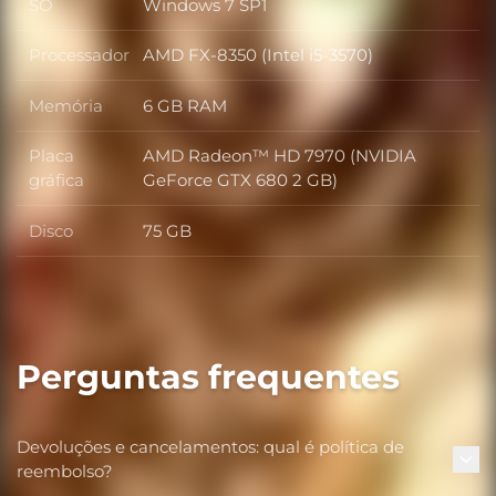
SO
Windows 7 SP1
SO
Processador
AMD FX-8350 (Intel i5-3570)
Processador
Memória
6 GB RAM
Memória
Placa
AMD Radeon™ HD 7970 (NVIDIA
Placa gráfica
gráfica
GeForce GTX 680 2 GB)
Disco
75 GB
Disco
Perguntas frequentes
Devoluções e cancelamentos: qual é política de
reembolso?