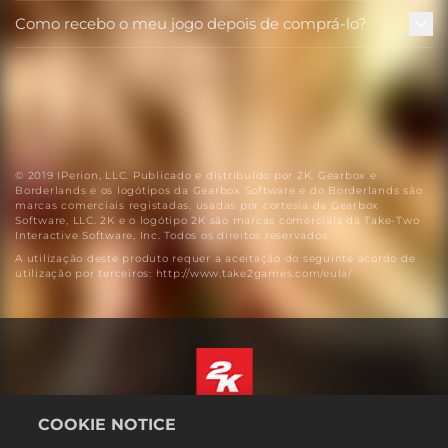
Como recebo o meu jogo depois de comprá-lo?
© 2019 IPerion, LLC. Publicado e distribuído por 2K. Gearbox e
Borderlands e os logótipos da Gearbox Software e do Borderlands são
marcas comerciais registadas, usadas por cortesia da Gearbox
Software, LLC. 2K e o logótipo 2K são marcas comerciais da Take-Two
Interactive Software, Inc. Todos os direitos reservados.
A utilização deste produto requer a aceitação do seguinte acordo de
utilização por terceiros: http://www.take2games.com/eula/
COOKIE NOTICE
Português