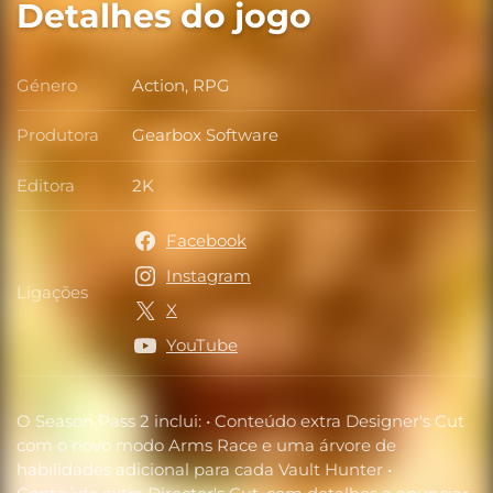
Detalhes do jogo
Género
Action, RPG
Género
Produtora
Gearbox Software
Produtora
Editora
2K
Editora
Facebook
Instagram
Ligações
Ligações
X
YouTube
O Season Pass 2 inclui: • Conteúdo extra Designer's Cut
com o novo modo Arms Race e uma árvore de
habilidades adicional para cada Vault Hunter •