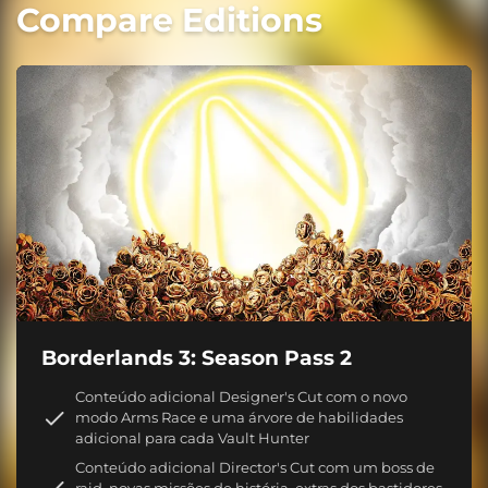
Compare Editions
Borderlands 3: Season Pass 2
Conteúdo adicional Designer's Cut com o novo
modo Arms Race e uma árvore de habilidades
adicional para cada Vault Hunter
Conteúdo adicional Director's Cut com um boss de
raid, novas missões de história, extras dos bastidores