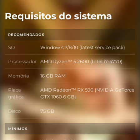
Requisitos do sistema
RECOMENDADOS
SO
Window s 7/8/10 (latest service pack)
SO
Processador
AMD Ryzen™ 5 2600 (Intel i7-4770)
Processador
Memória
16 GB RAM
Memória
Placa
AMD Radeon™ RX 590 (NVIDIA GeForce
Placa gráfica
gráfica
GTX 1060 6 GB)
Disco
75 GB
Disco
MÍNIMOS