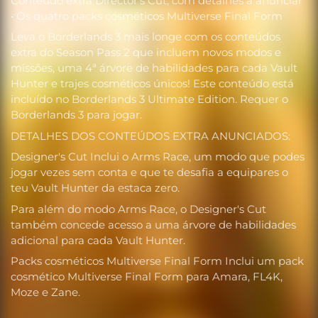
Conteúdo extra Director's Cut, com detalhes a anunciar
• Os quatro packs cosméticos Multiverse Final Form
Leva o Borderlands 3 mais longe com os conteúdos
extra do Season Pass 2 que incluem novos modos e
missões, uma 4ª árvore de habilidades para cada Vault
Hunter e trajes cosméticos únicos! Este conteúdo está
incluído no Borderlands 3 Ultimate Edition. Requer o
Borderlands 3 para jogar.
DETALHES DOS CONTEÚDOS EXTRA ANUNCIADOS:
Designer's Cut Inclui o Arms Race, um modo que podes
jogar vezes sem conta e que te desafia a equipares o
teu Vault Hunter da estaca zero.
Para além do modo Arms Race, o Designer's Cut
também concede acesso a uma árvore de habilidades
adicional para cada Vault Hunter.
Packs cosméticos Multiverse Final Form Inclui um pack
cosmético Multiverse Final Form para Amara, FL4K,
Moze e Zane.