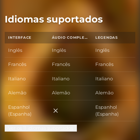
Idiomas suportados
INTERFACE
ÁUDIO COMPLETO
LEGENDAS
Inglês
Inglês
Inglês
Francês
Francês
Francês
Italiano
Italiano
Italiano
Alemão
Alemão
Alemão
Espanhol
Espanhol
Espanhol (Espanha)
(Espanha)
(Espanha)
Ver os 11 idiomas suportados