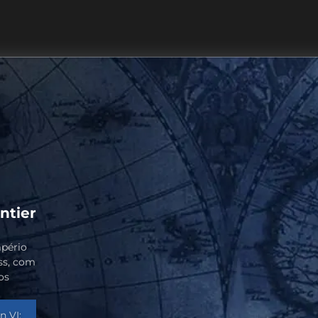
ntier
mpério
ss, com
os
n VI: