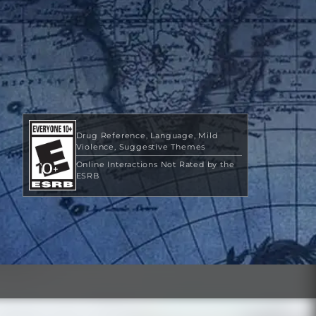
Drug Reference
Language
Mild
Violence
Suggestive Themes
Online Interactions Not Rated by the
ESRB
US$ 39,99