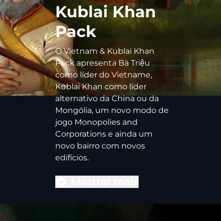
Kublai Khan
Pack
O Vietnam & Kublai Khan
Pack apresenta Bà Triệu
como líder do Vietname,
Kublai Khan como líder
alternativo da China ou da
Mongólia, um novo modo de
jogo Monopolies and
Corporations e ainda um
novo bairro com novos
edifícios.
Mostrar mais