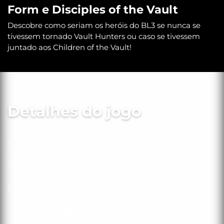
Form e Disciples of the Vault
Descobre como seriam os heróis do BL3 se nunca se
tivessem tornado Vault Hunters ou caso se tivessem
juntado aos Children of the Vault!
Detalhes do jogo
Género
Action, RPG
Género
Produtora
Gearbox
Produtora
Editora
2K
Editora
Facebook