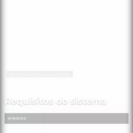
Inglês
Inglês
Inglês
Francês
Francês
Francês
Italiano
Italiano
Italiano
Alemão
Alemão
Alemão
Português
Português
Português (Brasil)
(Brasil)
(Brasil)
Ver os 11 idiomas suportados
Requisitos do sistema
MÍNIMOS
SO
Windows 7 SP1