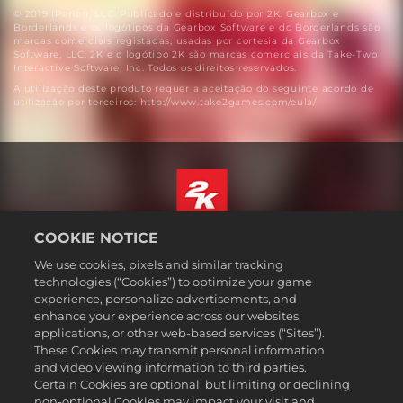
© 2019 IPerion, LLC. Publicado e distribuído por 2K. Gearbox e
Borderlands e os logótipos da Gearbox Software e do Borderlands são
marcas comerciais registadas, usadas por cortesia da Gearbox
Software, LLC. 2K e o logótipo 2K são marcas comerciais da Take-Two
Interactive Software, Inc. Todos os direitos reservados.
A utilização deste produto requer a aceitação do seguinte acordo de
utilização por terceiros: http://www.take2games.com/eula/
COOKIE NOTICE
Português
We use cookies, pixels and similar tracking
Informação jurídica
technologies (“Cookies”) to optimize your game
Política de Privacidade
experience, personalize advertisements, and
Política de Cookies
enhance your experience across our websites,
applications, or other web-based services (“Sites”).
Apoio ao cliente
These Cookies may transmit personal information
Não partilhar nem vender as minhas informações pessoais
and video viewing information to third parties.
Certain Cookies are optional, but limiting or declining
Order Lookup & Refunds
non-optional Cookies may impact your visit and