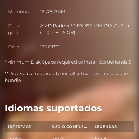
Processador
Memória
16 GB RAM
Memória
Placa
AMD Radeon™ RX 590 (NVIDIA GeForce
Placa gráfica
gráfica
GTX 1060 6 GB)
Disco
175 GB**
Disco
*Minimum Disk Space required to install Borderlands 3
**Disk Space required to install all content included in
bundle
Idiomas suportados
INTERFACE
ÁUDIO COMPLETO
LEGENDAS
Inglês
Inglês
Inglês