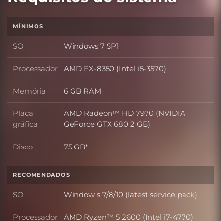
MÍNIMOS
SO
Windows 7 SP1
SO
Processador
AMD FX-8350 (Intel i5-3570)
Processador
Memória
6 GB RAM
Memória
Placa
AMD Radeon™ HD 7970 (NVIDIA
Placa gráfica
gráfica
GeForce GTX 680 2 GB)
Disco
75 GB*
Disco
RECOMENDADOS
SO
Window s 7/8/10 (latest service pack)
SO
Processador
AMD Ryzen™ 5 2600 (Intel i7-4770)