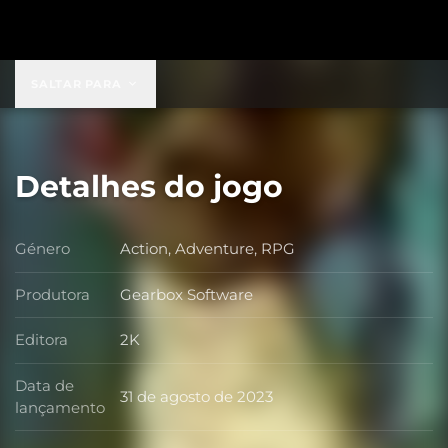
US$ 149,99
SALTAR PARA
Detalhes do jogo
Género
Action, Adventure, RPG
Género
Produtora
Gearbox Software
Produtora
Editora
2K
Editora
Data de
31 de agosto de 2023
Data de lançamento
lançamento