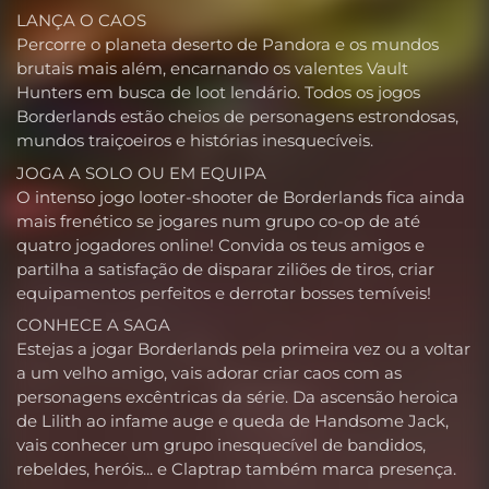
LANÇA O CAOS
Percorre o planeta deserto de Pandora e os mundos
brutais mais além, encarnando os valentes Vault
Hunters em busca de loot lendário. Todos os jogos
Borderlands estão cheios de personagens estrondosas,
mundos traiçoeiros e histórias inesquecíveis.
JOGA A SOLO OU EM EQUIPA
O intenso jogo looter-shooter de Borderlands fica ainda
mais frenético se jogares num grupo co-op de até
quatro jogadores online! Convida os teus amigos e
partilha a satisfação de disparar ziliões de tiros, criar
equipamentos perfeitos e derrotar bosses temíveis!
CONHECE A SAGA
Estejas a jogar Borderlands pela primeira vez ou a voltar
a um velho amigo, vais adorar criar caos com as
personagens excêntricas da série. Da ascensão heroica
de Lilith ao infame auge e queda de Handsome Jack,
vais conhecer um grupo inesquecível de bandidos,
rebeldes, heróis... e Claptrap também marca presença.