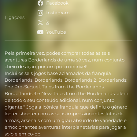
Facebook
Instagram
Ligações
Ligações
X
YouTube
Pela primeira vez, podes comprar todas as seis
aventuras Borderlands de uma só vez, num conjunto
cheio de ação, por um preço incrível!
Inclui os seis jogos base aclamados da franquia
Borderlands: Borderlands, Borderlands 2, Borderlands:
The Pre-Sequel, Tales from the Borderlands,
Borderlands 3 e New Tales from the Borderlands, além
de todo o seu conteúdo adicional, num conjunto
gigante.* Joga a icónica franquia que definiu o género
looter-shooter com as suas impressionantes lutas de
armas, arsenais com um grau absurdo de variedade e
emocionantes aventuras interplanetárias para jogar a
solo e em co-op.