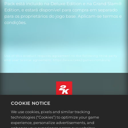
Pack está incluído na Deluxe Edition e na Grand Slam®
Edition, e estará disponível para compra em separado
para os proprietários do jogo base. Aplicam-se termos e
condições.
Use of this product requires agreement to the following third party
end user license agreement: https://www.take2games.com/eula/
COOKIE NOTICE
Português
We use cookies, pixels and similar tracking
Informação jurídica
technologies (“Cookies”) to optimize your game
Política de Privacidade
experience, personalize advertisements, and
Política de Cookies