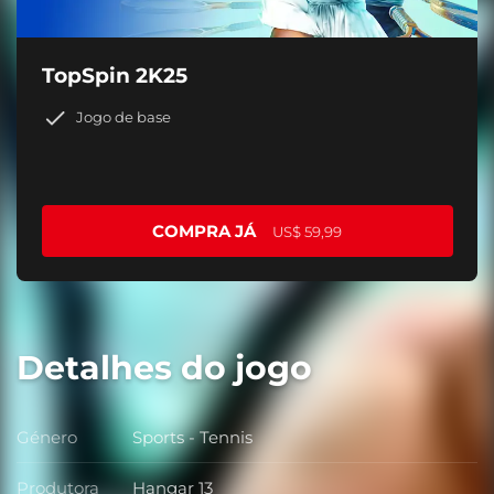
TopSpin 2K25
Jogo de base
COMPRA JÁ
US$ 59,99
Detalhes do jogo
Género
Sports - Tennis
Género
Produtora
Hangar 13