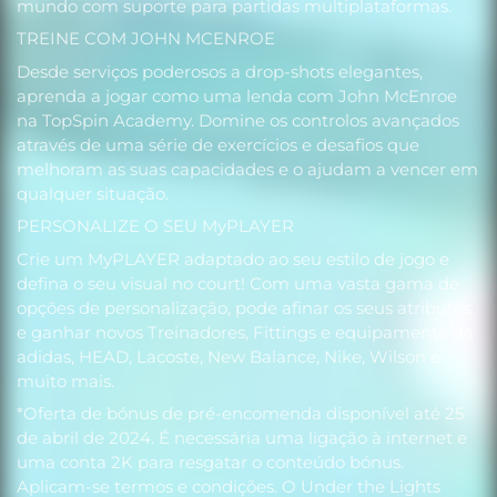
mundo com suporte para partidas multiplataformas.
TREINE COM JOHN MCENROE
Desde serviços poderosos a drop-shots elegantes,
aprenda a jogar como uma lenda com John McEnroe
na TopSpin Academy. Domine os controlos avançados
através de uma série de exercícios e desafios que
melhoram as suas capacidades e o ajudam a vencer em
qualquer situação.
PERSONALIZE O SEU MyPLAYER
Crie um MyPLAYER adaptado ao seu estilo de jogo e
defina o seu visual no court! Com uma vasta gama de
opções de personalização, pode afinar os seus atributos
e ganhar novos Treinadores, Fittings e equipamento da
adidas, HEAD, Lacoste, New Balance, Nike, Wilson e
muito mais.
*Oferta de bónus de pré-encomenda disponível até 25
de abril de 2024. É necessária uma ligação à internet e
uma conta 2K para resgatar o conteúdo bónus.
Aplicam-se termos e condições. O Under the Lights