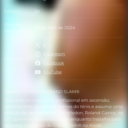
Produtora
Editora
2K
Editora
Data de
26 de abril de 2024
Data de lançamento
lançamento
X
Instagram
Ligações
Ligações
Facebook
YouTube
GANHE O CAREER GRAND SLAM®
Viaje pelo mundo como profissional em ascensão,
socialize com os maiores nomes do ténis e assuma uma
posição de destaque em Wimbledon, Roland-Garros, no
US Open e no Australian Open enquanto trabalha para
se tornar Campeão do Grand Slam® no modo