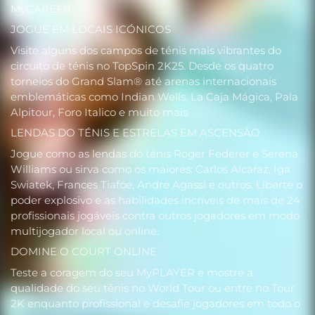
MyCAREER.
JOGUE EM LOCAIS ICÓNICOS
Visite alguns dos campos de ténis mais vibrantes do
circuito de ténis no TopSpin 2K25. Desde os quatro
torneios do Grand Slam® até arenas internacionais
emblemáticas como Indian Wells, La Caja Mágica, Pala
Alpitour, Foro Italico e muito mais.
LENDAS DO TÉNIS E ESTRELAS EM ASCENSÃO
Jogue como as lendas do ténis Roger Federer e Serena
Williams ou sirva como os maiores: Carlos Alcaraz, Iga
Swiatek, Frances Tiafoe, Andre Agassi e outros. Liberte o
poder explosivo e as habilidades incríveis de mais de 24
profissionais jogáveis contra outros jogadores em modo
multijogador local ou online.
DOMINE O COURT ONLINE
Teste a coragem do seu MyPLAYER e mostre a
qualidade do seu ténis no World Tour ou entre no Tour
2K enquanto profissional e desafie jogadores em todo o