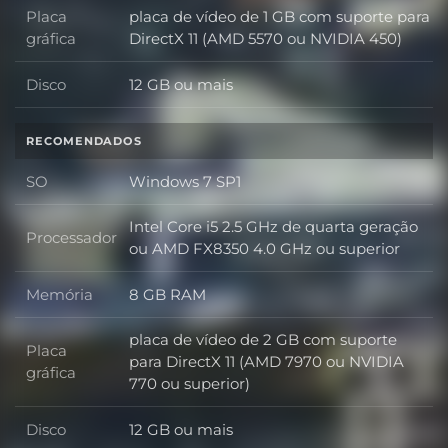
Placa
placa de vídeo de 1 GB com suporte para
Placa gráfica
gráfica
DirectX 11 (AMD 5570 ou NVIDIA 450)
Disco
12 GB ou mais
Disco
RECOMENDADOS
SO
Windows 7 SP1
SO
Intel Core i5 2.5 GHz de quarta geração
Processador
Processador
ou AMD FX8350 4.0 GHz ou superior
Memória
8 GB RAM
Memória
placa de vídeo de 2 GB com suporte
Placa
para DirectX 11 (AMD 7970 ou NVIDIA
Placa gráfica
gráfica
770 ou superior)
Disco
12 GB ou mais
Disco