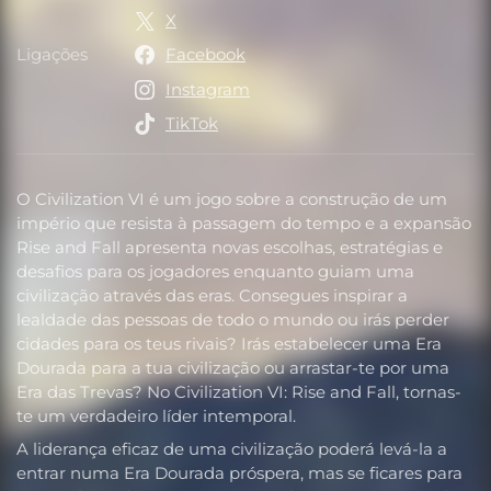
X
Ligações
Facebook
Ligações
Instagram
TikTok
O Civilization VI é um jogo sobre a construção de um
império que resista à passagem do tempo e a expansão
Rise and Fall apresenta novas escolhas, estratégias e
desafios para os jogadores enquanto guiam uma
civilização através das eras. Consegues inspirar a
lealdade das pessoas de todo o mundo ou irás perder
cidades para os teus rivais? Irás estabelecer uma Era
Dourada para a tua civilização ou arrastar-te por uma
Era das Trevas? No Civilization VI: Rise and Fall, tornas-
te um verdadeiro líder intemporal.
A liderança eficaz de uma civilização poderá levá-la a
entrar numa Era Dourada próspera, mas se ficares para