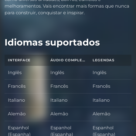
melhoramentos. Vais encontrar mais formas que nunca
para construir, conquistar e inspirar.
Idiomas suportados
INTERFACE
ÁUDIO COMPLETO
LEGENDAS
Inglês
Inglês
Inglês
Francês
Francês
Francês
Italiano
Italiano
Italiano
Alemão
Alemão
Alemão
Espanhol
Espanhol
Espanhol
(Espanha)
(Espanha)
(Espanha)