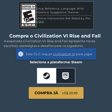
Drug Reference
Language
Mild
Violence
Suggestive Themes
Online Interactions Not Rated by the
ESRB
Compra o Civilization VI Rise and Fall
A expansão Civilization VI: Rise and Fall apresenta novas
escolhas, estratégias e desafios para os jogadores.
Este DLC requer
Civilization VI
para jogar
Seleciona a plataforma: Steam
COMPRA JÁ
US$ 29,99