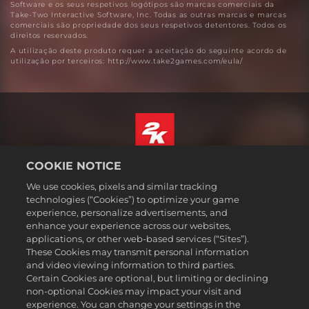
Software e os seus respetivos logótipos são marcas comerciais da
Take-Two Interactive Software, Inc. Todas as outras marcas e marcas
comerciais são propriedade dos seus respetivos detentores. Todos os
direitos reservados.
A utilização deste produto requer a aceitação do seguinte acordo de
utilização por terceiros: http://www.take2games.com/eula/
COOKIE NOTICE
Português
We use cookies, pixels and similar tracking
Informação jurídica
technologies (“Cookies”) to optimize your game
Política de Privacidade
experience, personalize advertisements, and
Política de Cookies
enhance your experience across our websites,
applications, or other web-based services (“Sites”).
Apoio ao cliente
These Cookies may transmit personal information
Não partilhar nem vender as minhas informações pessoais
and video viewing information to third parties.
Certain Cookies are optional, but limiting or declining
Order Lookup & Refunds
non-optional Cookies may impact your visit and
2K Ad Partners
experience. You can change your settings in the