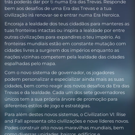
trás poderás dar por ti numa Era das Trevas. Responde
bem aos desafios de uma Era das Trevas e a tua
civilização irá renovar-se e entrar numa Era Heroica.
Encoraja a lealdade dos teus cidadãos para manteres as
tuas fronteiras intactas ou inspira a lealdade por entre
outras civilizações para expandires o teu império. As
fronteiras mundiais estão em constante mutação com
cidades livres a surgirem dos impérios enquanto as
nações vizinhas competem pela lealdade das cidades
espalhadas pelo mapa.
Com o novo sistema de governador, os jogadores
podem personalizar e especializar ainda mais as suas
cidades, bem como reagir aos novos desafios da Era das
Trevas e da lealdade. Cada um dos sete governadores
únicos tem a sua própria árvore de promoção para
diferentes estilos de jogo e estratégias.
Para além destes novos sistemas, o Civilization VI: Rise
and Fall apresenta oito civilizações e nove líderes novos.
Podes construir oito novas maravilhas mundiais, bem
como diversas unidades, bairros, edifícios e