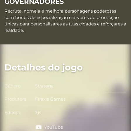
GOVERNADORES
Recruta, nomeia e melhora personagens poderosas
com bónus de especialização e árvores de promoção
únicas para personalizares as tuas cidades e reforçares a
lealdade.
Detalhes do jogo
Género
Strategy
Género
Produtora
Firaxis Games
Produtora
Editora
2K
Editora
YouTube