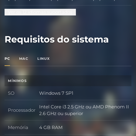
Ver os 12 idiomas suportados
Requisitos do sistema
PC
MAC
LINUX
MÍNIMOS
SO
Windows 7 SP1
SO
Intel Core i3 2.5 GHz ou AMD Phenom II
Processador
Processador
2.6 GHz ou superior
Memória
4 GB RAM
Memória