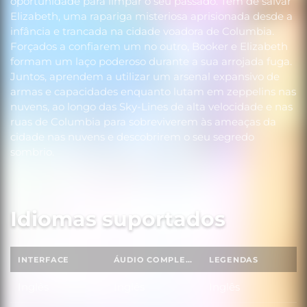
oportunidade para limpar o seu passado. Tem de salvar
Elizabeth, uma rapariga misteriosa aprisionada desde a
infância e trancada na cidade voadora de Columbia.
Forçados a confiarem um no outro, Booker e Elizabeth
formam um laço poderoso durante a sua arrojada fuga.
Juntos, aprendem a utilizar um arsenal expansivo de
armas e capacidades enquanto lutam em zeppelins nas
nuvens, ao longo das Sky-Lines de alta velocidade e nas
ruas de Columbia para sobreviverem às ameaças da
cidade nas nuvens e descobrirem o seu segredo
sombrio.
Idiomas suportados
INTERFACE
ÁUDIO COMPLETO
LEGENDAS
Inglês
Inglês
Inglês