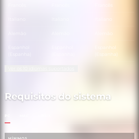
Francês
Francês
Francês
Italiano
Italiano
Italiano
Alemão
Alemão
Alemão
Espanhol
Espanhol
Espanhol
(Espanha)
(Espanha)
(Espanha)
Ver os 10 idiomas suportados
Requisitos do sistema
PC
MAC
LINUX
MÍNIMOS