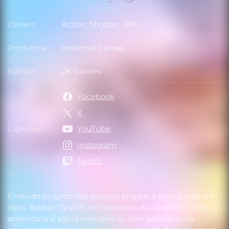
Género
Action, Shooter, RPG
Género
Produtora
Irrational Games
Produtora
Editora
2K Games
Editora
Facebook
X
Ligações
YouTube
Ligações
Instagram
Twitch
Endividado junto das pessoas erradas e com a vida em
risco, Booker DeWitt, um veterano da cavalaria norte-
americana e agora mercenário, tem apenas uma