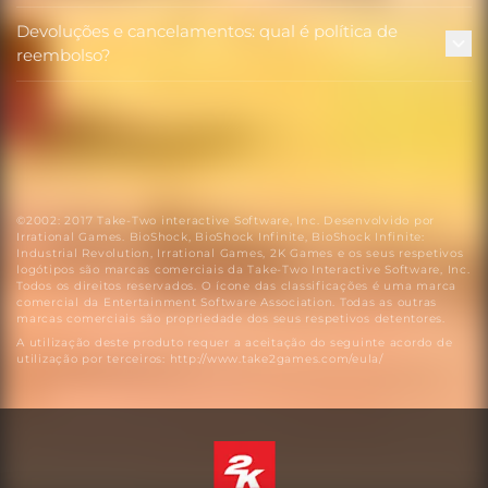
Devoluções e cancelamentos: qual é política de
reembolso?
©2002: 2017 Take-Two interactive Software, Inc. Desenvolvido por
Irrational Games. BioShock, BioShock Infinite, BioShock Infinite:
Industrial Revolution, Irrational Games, 2K Games e os seus respetivos
logótipos são marcas comerciais da Take-Two Interactive Software, Inc.
Todos os direitos reservados. O ícone das classificações é uma marca
comercial da Entertainment Software Association. Todas as outras
marcas comerciais são propriedade dos seus respetivos detentores.
A utilização deste produto requer a aceitação do seguinte acordo de
utilização por terceiros: http://www.take2games.com/eula/