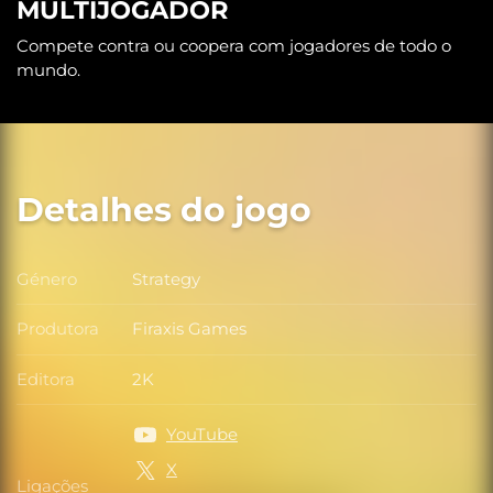
MULTIJOGADOR
Compete contra ou coopera com jogadores de todo o
mundo.
Detalhes do jogo
Género
Strategy
Género
Produtora
Firaxis Games
Produtora
Editora
2K
Editora
YouTube
X
Ligações