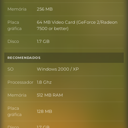
Memória
256 MB
Memória
Placa
64 MB Video Card (GeForce 2/Radeon
Placa gráfica
gráfica
7500 or better)
Disco
1.7 GB
Disco
RECOMENDADOS
SO
Windows 2000 / XP
SO
Processador
1.8 Ghz
Processador
Memória
512 MB RAM
Memória
Placa
128 MB
Placa gráfica
gráfica
Disco
1.7 GB