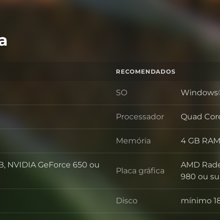
a
RECOMENDADOS
SO
Windows® 7
SO
Processador
Quad Core
Processad
Memória
4 GB RA
Memória
, NVIDIA GeForce 650 ou
AMD Rade
Placa gráfica
Placa gráf
980 ou su
Disco
mínimo 18
Disco