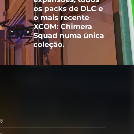
os packs de DLC e
o mais recente
XCOM: Chimera
Squad numa única
coleção.
gy
o