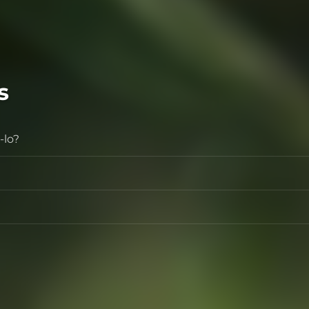
s
-lo?