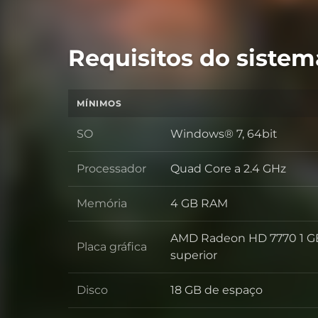
Requisitos do sistem
MÍNIMOS
SO
Windows® 7, 64bit
SO
Processador
Quad Core a 2.4 GHz
Processador
Memória
4 GB RAM
Memória
AMD Radeon HD 7770 1 GB
Placa gráfica
Placa gráfica
superior
Disco
18 GB de espaço
Disco