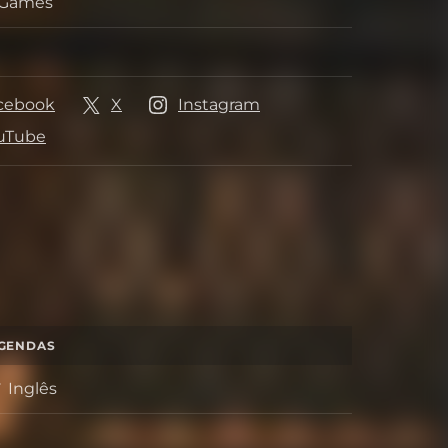
s Games
ora
cebook
X
Instagram
es
uTube
GENDAS
Inglês