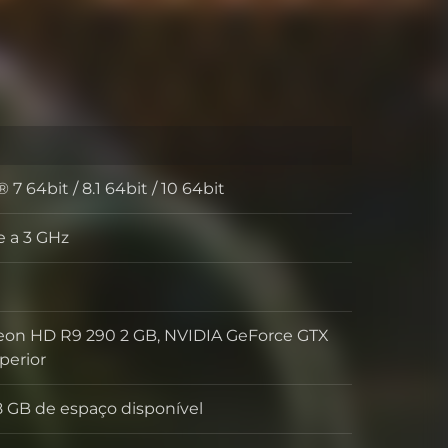
 64bit / 8.1 64bit / 10 64bit
 a 3 GHz
or
M
on HD R9 290 2 GB, NVIDIA GeForce GTX
ica
perior
 GB de espaço disponível