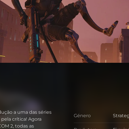
dução a uma das séries
Género
Strate
Géner
ela crítica! Agora
OM 2, todas as