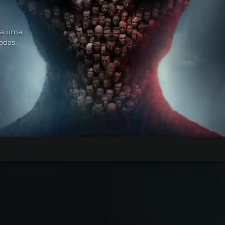
 a uma
madas