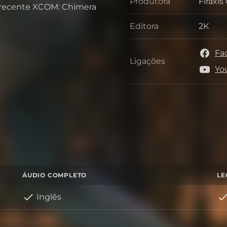
Produtora
Firaxi
Produt
s recente XCOM: Chimera
Editora
2K
Editora
Fa
Ligações
Ligaçõ
Yo
ÁUDIO COMPLETO
LE
Inglês