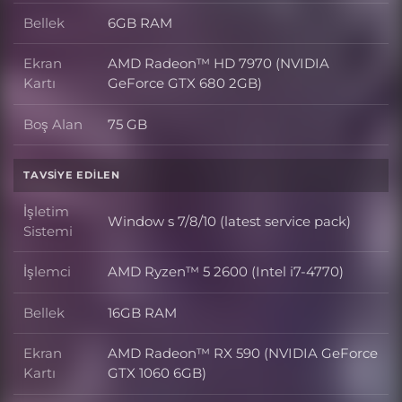
Bellek
6GB RAM
Bellek
Ekran
AMD Radeon™ HD 7970 (NVIDIA
Ekran Kartı
Kartı
GeForce GTX 680 2GB)
Boş Alan
75 GB
Boş Alan
TAVSIYE EDILEN
İşletim
Window s 7/8/10 (latest service pack)
İşletim Sistemi
Sistemi
İşlemci
AMD Ryzen™ 5 2600 (Intel i7-4770)
İşlemci
Bellek
16GB RAM
Bellek
Ekran
AMD Radeon™ RX 590 (NVIDIA GeForce
Ekran Kartı
Kartı
GTX 1060 6GB)