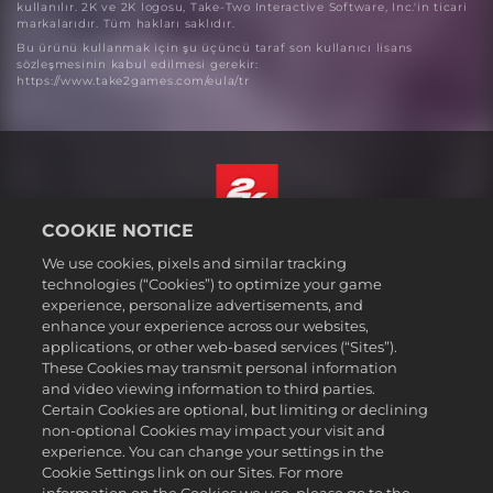
kullanılır. 2K ve 2K logosu, Take-Two Interactive Software, Inc.'in ticari
markalarıdır. Tüm hakları saklıdır.
Bu ürünü kullanmak için şu üçüncü taraf son kullanıcı lisans
sözleşmesinin kabul edilmesi gerekir:
https://www.take2games.com/eula/tr
COOKIE NOTICE
Türkçe
We use cookies, pixels and similar tracking
Hizmet Şartları
technologies (“Cookies”) to optimize your game
experience, personalize advertisements, and
Gizlilik Politikası
enhance your experience across our websites,
Çerez Politikası
applications, or other web-based services (“Sites”).
These Cookies may transmit personal information
Destek
and video viewing information to third parties.
Kişisel Bilgilerimi Satma veya Paylaşma
Certain Cookies are optional, but limiting or declining
Order Lookup & Refunds
non-optional Cookies may impact your visit and
experience. You can change your settings in the
2K Ad Partners
Cookie Settings link on our Sites. For more
©2016-2026 Take-Two Interactive Software Inc. 2K, Firaxis Games,