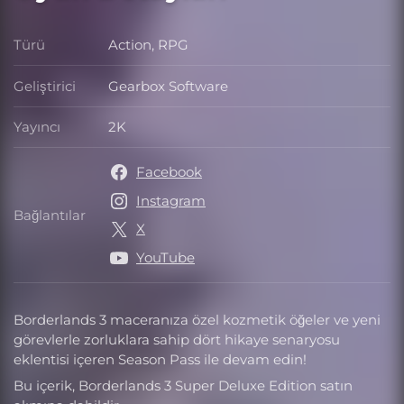
Türü
Action, RPG
Türü
Geliştirici
Gearbox Software
Geliştirici
Yayıncı
2K
Yayıncı
Facebook
Instagram
Bağlantılar
Bağlantılar
X
YouTube
Borderlands 3 maceranıza özel kozmetik öğeler ve yeni
görevlerle zorluklara sahip dört hikaye senaryosu
eklentisi içeren Season Pass ile devam edin!
Bu içerik, Borderlands 3 Super Deluxe Edition satın