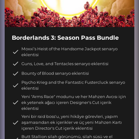
Borderlands 3: Season Pass Bundle
Moxxi’s Heist of the Handsome Jackpot senaryo
eklentisi
Guns, Love, and Tentacles senaryo eklentisi
Bounty of Blood senaryo eklentisi
Psycho Krieg and the Fantastic Fustercluck senaryo
eklentisi
Yeni "Arms Race" modunu ve her Mahzen Avcısı için
ek yetenek ağacı içeren Designer's Cut içerik
eklentisi
Yeni bir raid boss'u, yeni hikâye görevleri, yapım
aşamasından ek içerikler ve üç yeni Mahzen Kartı
içeren Director's Cut içerik eklentisi
Butt Stallion silah görünümü, silah süsü ve el