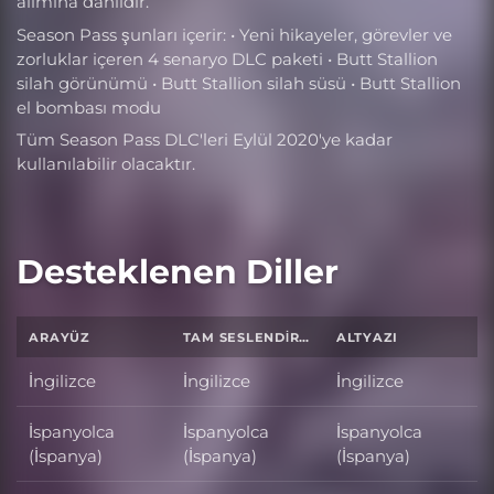
alımına dahildir.
Season Pass şunları içerir: • Yeni hikayeler, görevler ve
zorluklar içeren 4 senaryo DLC paketi • Butt Stallion
silah görünümü • Butt Stallion silah süsü • Butt Stallion
el bombası modu
Tüm Season Pass DLC'leri Eylül 2020'ye kadar
kullanılabilir olacaktır.
Desteklenen Diller
ARAYÜZ
TAM SESLENDIRME
ALTYAZI
İngilizce
İngilizce
İngilizce
İspanyolca
İspanyolca
İspanyolca
(İspanya)
(İspanya)
(İspanya)