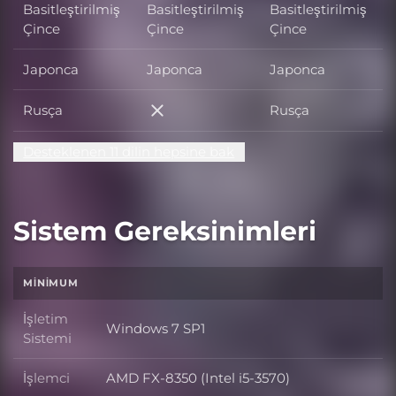
Basitleştirilmiş
Basitleştirilmiş
Basitleştirilmiş
Çince
Çince
Çince
Japonca
Japonca
Japonca
Rusça
Rusça
Rusça
Desteklenen 11 dilin hepsine bak
Sistem Gereksinimleri
MINIMUM
İşletim
Windows 7 SP1
İşletim Sistemi
Sistemi
İşlemci
AMD FX-8350 (Intel i5-3570)
İşlemci