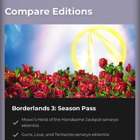
Compare Editions
Borderlands 3: Season Pass
Moxxi’s Heist of the Handsome Jackpot senaryo
eklentisi
Guns, Love, and Tentacles senaryo eklentisi