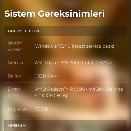
Sistem Gereksinimleri
TAVSIYE EDILEN
İşletim
Window s 7/8/10 (latest service pack)
İşletim Sistemi
Sistemi
İşlemci
AMD Ryzen™ 5 2600 (Intel i7-4770)
İşlemci
Bellek
16GB RAM
Bellek
Ekran
AMD Radeon™ RX 590 (NVIDIA GeForce
Ekran Kartı
Kartı
GTX 1060 6GB)
Boş Alan
75 GB
Boş Alan
MINIMUM