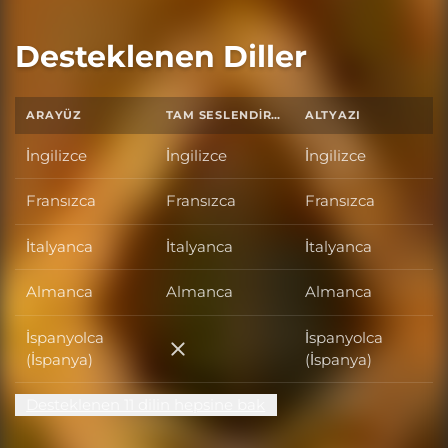
Desteklenen Diller
ARAYÜZ
TAM SESLENDIRME
ALTYAZI
İngilizce
İngilizce
İngilizce
Fransızca
Fransızca
Fransızca
İtalyanca
İtalyanca
İtalyanca
Almanca
Almanca
Almanca
İspanyolca
İspanyolca
İspanyolca (İspanya)
(İspanya)
(İspanya)
Desteklenen 11 dilin hepsine bak