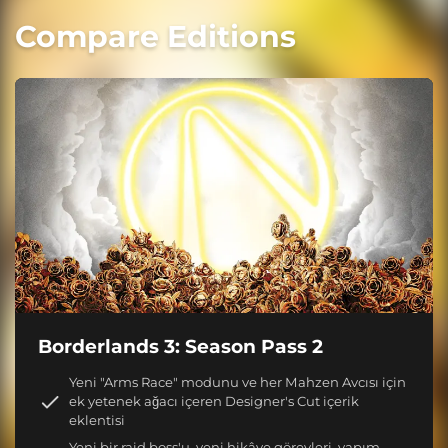
Compare Editions
Borderlands 3: Season Pass 2
Yeni "Arms Race" modunu ve her Mahzen Avcısı için
ek yetenek ağacı içeren Designer's Cut içerik
eklentisi
Yeni bir raid boss'u, yeni hikâye görevleri, yapım