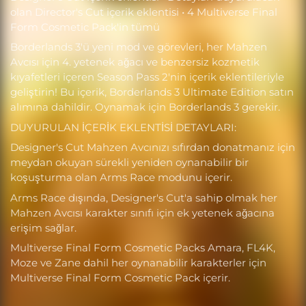
olan Director's Cut içerik eklentisi • 4 Multiverse Final
Form Cosmetic Pack'in tümü
Borderlands 3'ü yeni mod ve görevleri, her Mahzen
Avcısı için 4. yetenek ağacı ve benzersiz kozmetik
kıyafetleri içeren Season Pass 2'nin içerik eklentileriyle
geliştirin! Bu içerik, Borderlands 3 Ultimate Edition satın
alımına dahildir. Oynamak için Borderlands 3 gerekir.
DUYURULAN İÇERİK EKLENTİSİ DETAYLARI:
Designer's Cut Mahzen Avcınızı sıfırdan donatmanız için
meydan okuyan sürekli yeniden oynanabilir bir
koşuşturma olan Arms Race modunu içerir.
Arms Race dışında, Designer's Cut'a sahip olmak her
Mahzen Avcısı karakter sınıfı için ek yetenek ağacına
erişim sağlar.
Multiverse Final Form Cosmetic Packs Amara, FL4K,
Moze ve Zane dahil her oynanabilir karakterler için
Multiverse Final Form Cosmetic Pack içerir.