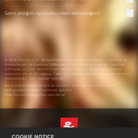
Satın aldığım oyunumu nasıl edineceğim?
© 2019 IPerion, LLC. 2K tarafından yayınlanır ve dağıtılır. Gearbox ve
Borderlands ile Gearbox Software ve Borderlands logoları, Gearbox
Software, LLC'nin tescilli ticari markalarıdır ve bu şirketin izniyle
kullanılır. 2K ve 2K logosu, Take-Two Interactive Software, Inc.'in ticari
markalarıdır. Tüm hakları saklıdır.
Bu ürünü kullanmak için şu üçüncü taraf son kullanıcı lisans
sözleşmesinin kabul edilmesi gerekir:
http://www.take2games.com/eula/
COOKIE NOTICE