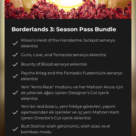
Borderlands 3: Season Pass Bundle
Moxxi’s Heist of the Handsome Jackpot senaryo
eklentisi
Guns, Love, and Tentacles senaryo eklentisi
Bounty of Blood senaryo eklentisi
Psycho Krieg and the Fantastic Fustercluck senaryo
eklentisi
Yeni "Arms Race" modunu ve her Mahzen Avcısı için
ek yetenek ağacı içeren Designer's Cut içerik
eklentisi
Yeni bir raid boss'u, yeni hikâye görevleri, yapım
aşamasından ek içerikler ve üç yeni Mahzen Kartı
içeren Director's Cut içerik eklentisi
Butt Stallion silah görünümü, silah süsü ve el
bombası modu