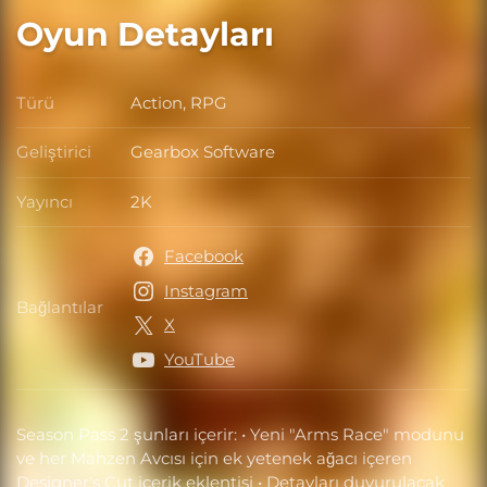
Oyun Detayları
Türü
Action, RPG
Türü
Geliştirici
Gearbox Software
Geliştirici
Yayıncı
2K
Yayıncı
Facebook
Instagram
Bağlantılar
Bağlantılar
X
YouTube
Season Pass 2 şunları içerir: • Yeni "Arms Race" modunu
ve her Mahzen Avcısı için ek yetenek ağacı içeren
Designer's Cut içerik eklentisi • Detayları duyurulacak