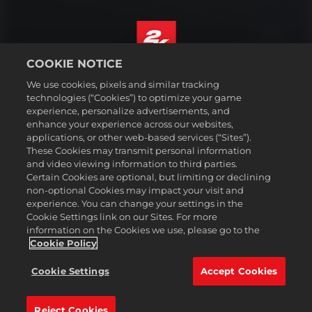
COOKIE NOTICE
Türkçe
We use cookies, pixels and similar tracking
Hizmet Şartları
technologies (“Cookies”) to optimize your game
experience, personalize advertisements, and
Gizlilik Politikası
enhance your experience across our websites,
Çerez Politikası
applications, or other web-based services (“Sites”).
These Cookies may transmit personal information
Destek
and video viewing information to third parties.
Kişisel Bilgilerimi Satma veya Paylaşma
Certain Cookies are optional, but limiting or declining
Order Lookup & Refunds
non-optional Cookies may impact your visit and
experience. You can change your settings in the
2K Ad Partners
Cookie Settings link on our Sites. For more
information on the Cookies we use, please go to the
©2016-2026 Take-Two Interactive Software Inc. 2K, Firaxis Games,
Civilization, and their respective logos are trademarks of Take-Two
Cookie Policy
Interactive Software, Inc. All rights reserved.
Burada adı geçen tüm ticari markalar ilgili sahiplerinin
Cookie Settings
Accept Cookies
mülkiyetindedir.
Reject Cookies