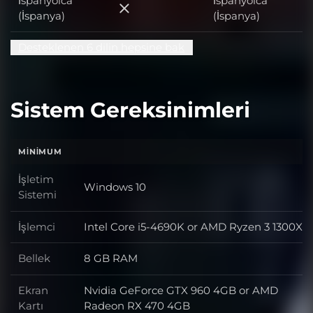
İspanyolca
İspanyolca
İspanyolca (İspanya)
(İspanya)
(İspanya)
Desteklenen 6 dilin hepsine bak
Sistem Gereksinimleri
MINIMUM
İşletim
Windows 10
İşletim Sistemi
Sistemi
İşlemci
Intel Core i5-4690K or AMD Ryzen 3 1300X
İşlemci
Bellek
8 GB RAM
Bellek
Ekran
Nvidia GeForce GTX 960 4GB or AMD
Ekran Kartı
Kartı
Radeon RX 470 4GB