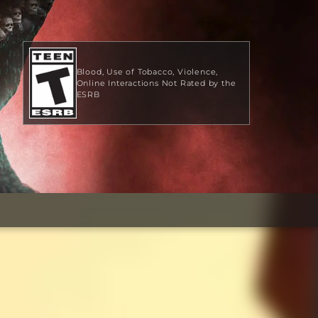
Blood
Use of Tobacco
Violence
Online Interactions Not Rated by the
ESRB