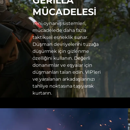
GERİLLA
MÜCADELESİ
Yeni oynanış sistemleri,
mücadelede daha fazla
taktiksel esneklik sunar.
Düşman devriyelerini tuzağa
düşürmek için gizlenme
özelliğini kullanın. Değerli
donanımlar ve eşyalar için
düşmanları talan edin. VIP'leri
ve yaralanan arkadaşlarınızı
tahliye noktasına taşıyarak
kurtarın.