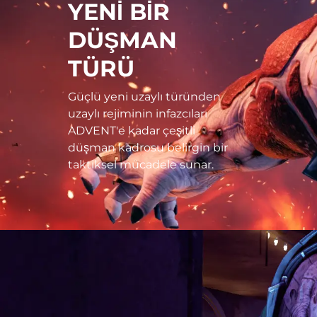
YENİ BİR
DÜŞMAN
TÜRÜ
Güçlü yeni uzaylı türünden
uzaylı rejiminin infazcıları
ADVENT'e kadar çeşitli
düşman kadrosu belirgin bir
taktiksel mücadele sunar.