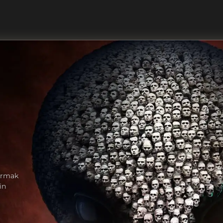
dırmak
in