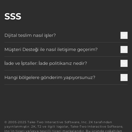
SSS
Dijital teslim nasıl işler?
Müşteri Desteği ile nasıl iletişime geçerim?
İade ve İptaller: İade politikanız nedir?
Hangi bölgelere gönderim yapıyorsunuz?
© 2005-2025 Take-Two Interactive Software, Inc. 2K tarafından
yayınlanmıştır. 2K, T2 ve ilgili logolar, Take-Two Interactive Software,
Inc.'in ticari ve/veya tescilli ticari markalarıdır. Bu üründe çoğaltılan