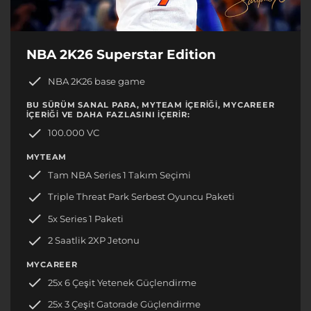
NBA 2K26 Superstar Edition
NBA 2K26 base game
BU SÜRÜM SANAL PARA, MYTEAM IÇERIĞI, MYCAREER
IÇERIĞI VE DAHA FAZLASINI IÇERIR:
100.000 VC
MYTEAM
Tam NBA Series 1 Takım Seçimi
Triple Threat Park Serbest Oyuncu Paketi
5x Series 1 Paketi
2 Saatlik 2XP Jetonu
MYCAREER
25x 6 Çeşit Yetenek Güçlendirme
25x 3 Çeşit Gatorade Güçlendirme