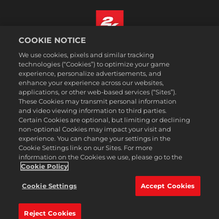
COOKIE NOTICE
Türkçe
We use cookies, pixels and similar tracking
Hizmet Şartları
technologies (“Cookies”) to optimize your game
experience, personalize advertisements, and
Gizlilik Politikası
enhance your experience across our websites,
Çerez Politikası
applications, or other web-based services (“Sites”).
These Cookies may transmit personal information
Destek
and video viewing information to third parties.
Kişisel Bilgilerimi Satma veya Paylaşma
Certain Cookies are optional, but limiting or declining
Order Lookup & Refunds
non-optional Cookies may impact your visit and
experience. You can change your settings in the
2K Ad Partners
Cookie Settings link on our Sites. For more
information on the Cookies we use, please go to the
©2016-2026 Take-Two Interactive Software Inc. 2K, Firaxis Games,
Civilization, and their respective logos are trademarks of Take-Two
Cookie Policy
Interactive Software, Inc. All rights reserved.
Burada adı geçen tüm ticari markalar ilgili sahiplerinin
Cookie Settings
Accept Cookies
mülkiyetindedir.
Reject Cookies