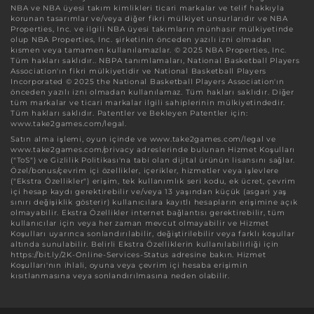
NBA ve NBA üyesi takım kimlikleri ticari markalar ve telif hakkıyla
korunan tasarımlar ve/veya diğer fikri mülkiyet unsurlarıdır ve NBA
Properties, Inc. ve ilgili NBA üyesi takımların münhasır mülkiyetinde
olup NBA Properties, Inc. şirketinin önceden yazılı izni olmadan
kısmen veya tamamen kullanılamazlar. © 2025 NBA Properties, Inc.
Tüm hakları saklıdır.. NBPA tanımlamaları, National Basketball Players
Association'ın fikri mülkiyetidir ve National Basketball Players
Incorporated © 2025 the National Basketball Players Association'ın
önceden yazılı izni olmadan kullanılamaz. Tüm hakları saklıdır. Diğer
tüm markalar ve ticari markalar ilgili sahiplerinin mülkiyetindedir.
Tüm hakları saklıdır. Patentler ve Bekleyen Patentler için:
www.take2games.com/legal.
Satın alma işlemi, oyun içinde ve www.take2games.com/legal ve
www.take2games.com/privacy adreslerinde bulunan Hizmet Koşulları
("ToS") ve Gizlilik Politikası'na tabi olan dijital ürünün lisansını sağlar.
Özel/bonus/çevrim içi özellikler, içerikler, hizmetler veya işlevlere
("Ekstra Özellikler") erişim, tek kullanımlık seri kodu, ek ücret, çevrim
içi hesap kaydı gerektirebilir ve/veya 13 yaşından küçük (asgari yaş
sınırı değişiklik gösterir) kullanıcılara kayıtlı hesapların erişimine açık
olmayabilir. Ekstra Özellikler internet bağlantısı gerektirebilir, tüm
kullanıcılar için veya her zaman mevcut olmayabilir ve Hizmet
Koşulları uyarınca sonlandırılabilir, değiştirilebilir veya farklı koşullar
altında sunulabilir. Belirli Ekstra Özelliklerin kullanılabilirliği için
https://bit.ly/2K-Online-Services-Status adresine bakın. Hizmet
Koşulları'nın ihlali, oyuna veya çevrim içi hesaba erişimin
kısıtlanmasına veya sonlandırılmasına neden olabilir.