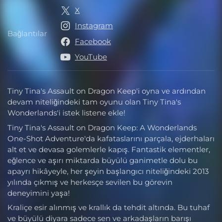
X
Instagram
Bağlantılar
Bağlantılar
Facebook
YouTube
Tiny Tina's Assault on Dragon Keep'i oyna ve ardından
devam niteliğindeki tam oyunu olan Tiny Tina's
Wonderlands'i istek listene ekle!
Tiny Tina's Assault on Dragon Keep: A Wonderlands
One-Shot Adventure'da kafataslarını parçala, ejderhaları
alt et ve devasa golemlerle kapış. Fantastik elementler,
eğlence ve aşırı miktarda büyülü ganimetle dolu bu
apayrı hikâyeyle, her şeyin başlangıcı niteliğindeki 2013
yılında çıkmış ve herkesçe sevilen bu görevin
deneyimini yaşa!
Kraliçe esir alınmış ve krallık da tehdit altında. Bu tuhaf
ve büyülü diyara sadece sen ve arkadaşların barışı