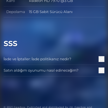
Ekran Kartı
Kartı
Radeon HD 7970 @3 GB
Depolama
15 GB Sabit Sürücü Alanı
Depolama
SSS
İade ve İptaller: İade politikanız nedir?
Satın aldığım oyunumu nasıl edineceğim?
© 2021 Gearbox. Published and distributed by 2K. Gearbox and