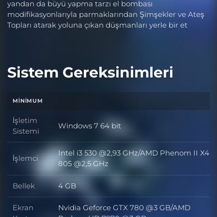
yandan da büyü yapma tarzı el bombası
modifikasyonlarıyla parmaklarından Şimşekler ve Ateş
Topları atarak yoluna çıkan düşmanları yerle bir et
Sistem Gereksinimleri
MINIMUM
İşletim
Windows 7 64 bit
İşletim Sistemi
Sistemi
Intel i3 530 @2,93 GHz/AMD Phenom II X4
İşlemci
İşlemci
805 @2,5 GHz
Bellek
4 GB
Bellek
Ekran
Nvidia Geforce GTX 780 @3 GB/AMD