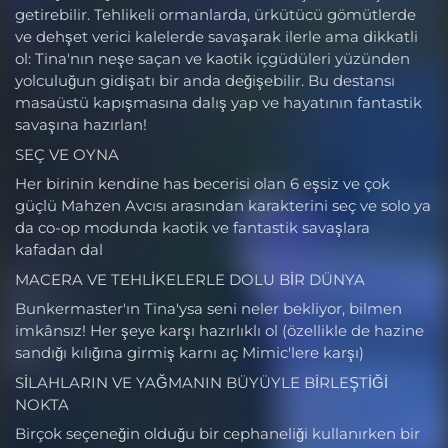
getirebilir. Tehlikeli ormanlarda, ürkütücü gömütlerde
ve dehşet verici kalelerde savaşarak ilerle ama dikkatli
ol: Tina'nın neşe saçan ve kaotik içgüdüleri yüzünden
yolculuğun gidişatı bir anda değişebilir. Bu destansı
masaüstü kapışmasına dalış yap ve hayatının fantastik
savaşına hazırlan!
SEÇ VE OYNA
Her birinin kendine has becerisi olan 6 eşsiz ve çok
güçlü Mahzen Avcısı arasından karakterini seç ve solo ya
da co-op modunda kaotik ve fantastik savaşlara
kafadan dal
MACERA VE TEHLİKELERLE DOLU BİR DÜNYA
Bunkermaster'ın Tina'ysa seni neler bekliyor, bilmen
imkânsız! Her şeye karşı hazırlıklı ol (özellikle de hazine
sandığı kılığına girmiş karnı aç Mimic'lere karşı)
SİLAHLARIN VE YAĞMANIN BÜYÜYLE BİRLEŞTİĞİ
NOKTA
Birçok seçeneğin olduğu bir cephaneliği kullanırken bir