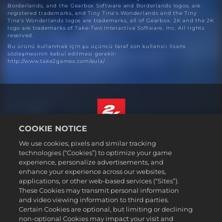
Borderlands, and the Gearbox Software and Borderlands logos, are
registered trademarks, and Tiny Tina's Wonderlands and the Tiny
Tina's Wonderlands logos are trademarks, all of Gearbox. 2K and the 2K
logo are trademarks of Take-Two Interactive Software, Inc. All rights
reserved.
Bu ürünü kullanmak için şu üçüncü taraf son kullanıcı lisans
sözleşmesinin kabul edilmesi gerekir:
http://www.take2games.com/eula/
COOKIE NOTICE
Türkçe
We use cookies, pixels and similar tracking
Hizmet Şartları
technologies (“Cookies”) to optimize your game
experience, personalize advertisements, and
Gizlilik Politikası
enhance your experience across our websites,
Çerez Politikası
applications, or other web-based services (“Sites”).
These Cookies may transmit personal information
Destek
and video viewing information to third parties.
Kişisel Bilgilerimi Satma veya Paylaşma
Certain Cookies are optional, but limiting or declining
Order Lookup & Refunds
non-optional Cookies may impact your visit and