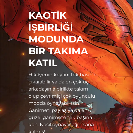
KAOTİK
İŞBİRLİĞİ
MODUNDA
BİR TAKIMA
KATIL
Hikâyenin keyfini tek başına
çıkarabilir ya da en çok üç
arkadaşınla birlikte takım
olup çevrimiçi çok oyunculu
modda oynayabilirsin.
Ganimeti paylaş ya da en
güzel ganimete tek başına
kon. Nasıl oynayacağın sana
kalmış!