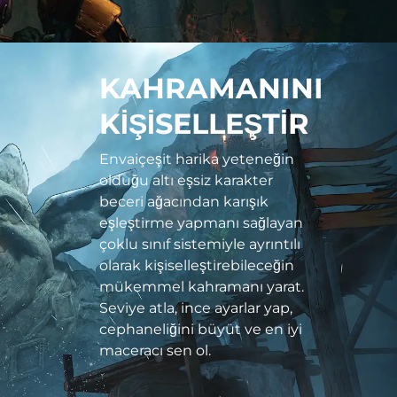
KAHRAMANINI
KİŞİSELLEŞTİR
Envaiçeşit harika yeteneğin
olduğu altı eşsiz karakter
beceri ağacından karışık
eşleştirme yapmanı sağlayan
çoklu sınıf sistemiyle ayrıntılı
olarak kişiselleştirebileceğin
mükemmel kahramanı yarat.
Seviye atla, ince ayarlar yap,
cephaneliğini büyüt ve en iyi
maceracı sen ol.