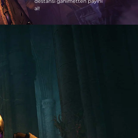
destansı ganimetten payını
al!