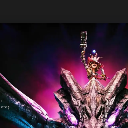
u
 ateş