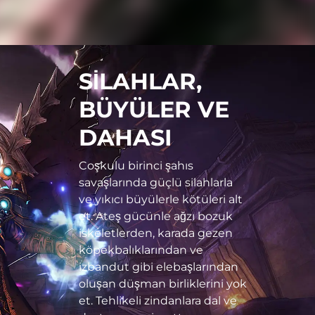
SİLAHLAR,
BÜYÜLER VE
DAHASI
Coşkulu birinci şahıs
savaşlarında güçlü silahlarla
ve yıkıcı büyülerle kötüleri alt
et. Ateş gücünle ağzı bozuk
iskeletlerden, karada gezen
köpekbalıklarından ve
izbandut gibi elebaşlarından
oluşan düşman birliklerini yok
et. Tehlikeli zindanlara dal ve