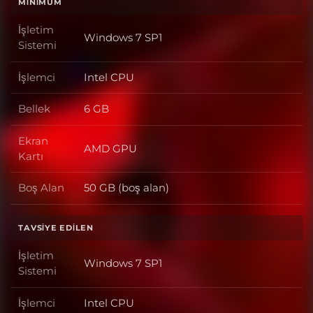
MINIMUM
İşletim
Windows 7 SP1
İşletim Sistemi
Sistemi
İşlemci
Intel CPU
İşlemci
Bellek
6 GB
Bellek
Ekran
AMD GPU
Ekran Kartı
Kartı
Boş Alan
50 GB (boş alan)
Boş Alan
TAVSIYE EDILEN
İşletim
Windows 7 SP1
İşletim Sistemi
Sistemi
İşlemci
Intel CPU
İşlemci