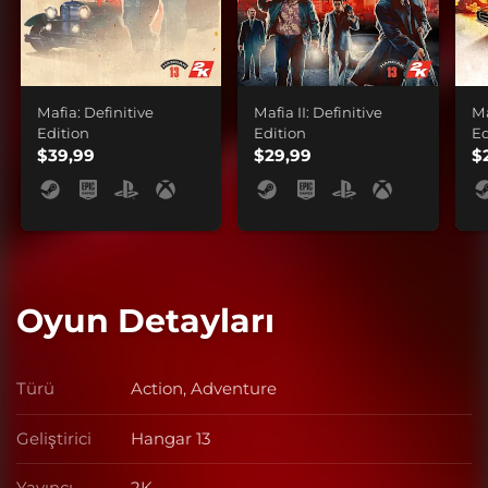
Mafia: Definitive
Mafia II: Definitive
Ma
Edition
Edition
Ed
$39,99
$29,99
$
Oyun Detayları
Türü
Action, Adventure
Türü
Geliştirici
Hangar 13
Geliştirici
Yayıncı
2K