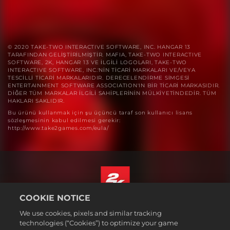
© 2020 TAKE-TWO INTERACTIVE SOFTWARE, INC. HANGAR 13
TARAFINDAN GELİŞTİRİLMİŞTİR. MAFIA, TAKE-TWO INTERACTIVE
SOFTWARE, 2K, HANGAR 13 VE İLGİLİ LOGOLARI, TAKE-TWO
INTERACTIVE SOFTWARE, INC.'NİN TİCARİ MARKALARI VE/VEYA
TESCİLLİ TİCARİ MARKALARIDIR. DERECELENDİRME SİMGESİ
ENTERTAINMENT SOFTWARE ASSOCIATION'IN BİR TİCARİ MARKASIDIR.
DİĞER TÜM MARKALAR İLGİLİ SAHİPLERİNİN MÜLKİYETİNDEDİR. TÜM
HAKLARI SAKLIDIR.
Bu ürünü kullanmak için şu üçüncü taraf son kullanıcı lisans
sözleşmesinin kabul edilmesi gerekir:
http://www.take2games.com/eula/
COOKIE NOTICE
Türkçe
We use cookies, pixels and similar tracking
Hizmet Şartları
technologies (“Cookies”) to optimize your game