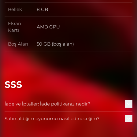
Bellek
8 GB
Bellek
Ekran
AMD GPU
Ekran Kartı
Kartı
Boş Alan
50 GB (boş alan)
Boş Alan
SSS
İade ve İptaller: İade politikanız nedir?
Satın aldığım oyunumu nasıl edineceğim?