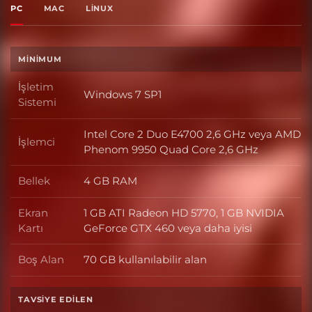
PC
MAC
LINUX
MINIMUM
İşletim
Windows 7 SP1
İşletim Sistemi
Sistemi
Intel Core 2 Duo E4700 2,6 GHz veya AMD
İşlemci
İşlemci
Phenom 9950 Quad Core 2,6 GHz
Bellek
4 GB RAM
Bellek
Ekran
1 GB ATI Radeon HD 5770, 1 GB NVIDIA
Ekran Kartı
Kartı
GeForce GTX 460 veya daha iyisi
Boş Alan
70 GB kullanılabilir alan
Boş Alan
TAVSIYE EDILEN