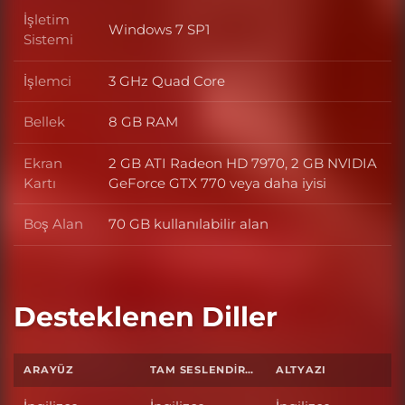
İşletim
Windows 7 SP1
İşletim Sistemi
Sistemi
İşlemci
3 GHz Quad Core
İşlemci
Bellek
8 GB RAM
Bellek
Ekran
2 GB ATI Radeon HD 7970, 2 GB NVIDIA
Ekran Kartı
Kartı
GeForce GTX 770 veya daha iyisi
Boş Alan
70 GB kullanılabilir alan
Boş Alan
Desteklenen Diller
ARAYÜZ
TAM SESLENDIRME
ALTYAZI