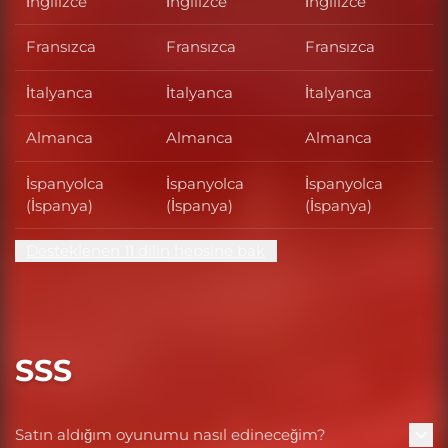
İngilizce
İngilizce
İngilizce
Fransızca
Fransızca
Fransızca
İtalyanca
İtalyanca
İtalyanca
Almanca
Almanca
Almanca
İspanyolca
İspanyolca
İspanyolca
(İspanya)
(İspanya)
(İspanya)
Desteklenen 11 dilin hepsine bak
SSS
Satın aldığım oyunumu nasıl edineceğim?