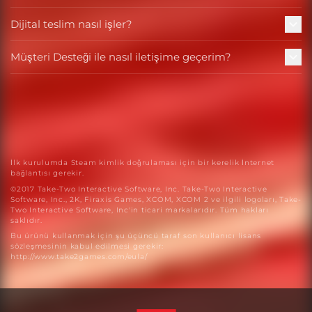
Dijital teslim nasıl işler?
Müşteri Desteği ile nasıl iletişime geçerim?
İlk kurulumda Steam kimlik doğrulaması için bir kerelik İnternet
bağlantısı gerekir.
©2017 Take-Two Interactive Software, Inc. Take-Two Interactive
Software, Inc., 2K, Firaxis Games, XCOM, XCOM 2 ve ilgili logoları, Take-
Two Interactive Software, Inc'in ticari markalarıdır. Tüm hakları
saklıdır.
Bu ürünü kullanmak için şu üçüncü taraf son kullanıcı lisans
sözleşmesinin kabul edilmesi gerekir:
http://www.take2games.com/eula/