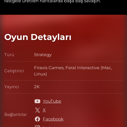
rastgele üretilen haritalarda başa baş savaşın.
Oyun Detayları
Türü
Strategy
Türü
Firaxis Games, Feral Interactive (Mac,
Geliştirici
Geliştirici
Linux)
Yayıncı
2K
Yayıncı
YouTube
X
Bağlantılar
Bağlantılar
Facebook