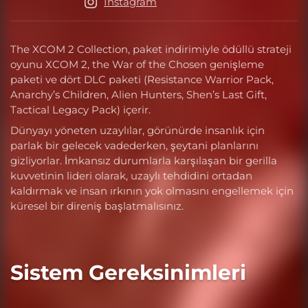
Instagram
The XCOM 2 Collection, paket indirimiyle ödüllü strateji
oyunu XCOM 2, the War of the Chosen genişleme
paketi ve dört DLC paketi (Resistance Warrior Pack,
Anarchy’s Children, Alien Hunters, Shen’s Last Gift,
Tactical Legacy Pack) içerir.
Dünyayı yöneten uzaylılar, görünürde insanlık için
parlak bir gelecek vadederken, şeytani planlarını
gizliyorlar. İmkansız durumlarla karşılaşan bir gerilla
kuvvetinin lideri olarak, uzaylı tehdidini ortadan
kaldırmak ve insan ırkının yok olmasını engellemek için
küresel bir direniş başlatmalısınız.
Sistem Gereksinimleri