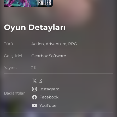
Oyun Detayları
Türü
Action, Adventure, RPG
Türü
Geliştirici
Gearbox Software
Geliştirici
Yayıncı
2K
Yayıncı
X
Instagram
Bağlantılar
Bağlantılar
Facebook
YouTube