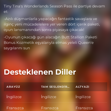
Tiny Tina's Wonderlands Season Pass ile partiye devam
et:
-Azılı düşmanlarla yapacağın fantastik savaşlara ve
ilginç yeni mücadelelere yer veren dört içerik paketi,
oyun lansmanından sonra piyasaya çıkacak!
-Oyunun çıkacağı gün alacağın Butt Stallion Paketi
Bonus Kozmetik eşyalarıyla elmas yeleli Queen'e
saygılarını sun
Desteklenen Diller
ARAYÜZ
TAM SESLENDIRME
ALTYAZI
İngilizce
İngilizce
İngilizce
Fransızca
Fransızca
Fransızca