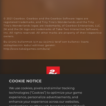
© 2021 Gearbox. Gearbox and the Gearbox Software logos are
registered trademarks, and Tiny Tina’s Wonderlands and the Tiny
Tina’s Wonderlands logos are trademarks, of Gearbox Enterprises, LLC.
2K and the 2K logo are trademarks of Take-Two Interactive Software,
Inc. All rights reserved. All other marks are property of their respective
owners.
Bu ürünü kullanmak için şu üçüncü taraf son kullanıcı lisans
sözleşmesinin kabul edilmesi gerekir:
http://www.take2games.com/eula/
COOKIE NOTICE
Türkçe
We use cookies, pixels and similar tracking
Hizmet Şartları
technologies (“Cookies”) to optimize your game
experience, personalize advertisements, and
Gizlilik Politikası
enhance your experience across our websites,
Çerez Politikası