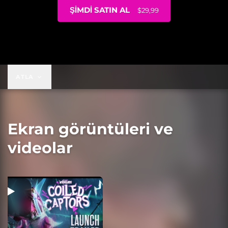
ŞIMDI SATIN AL
$29,99
$29,99
ATLA
Ekran görüntüleri ve
videolar