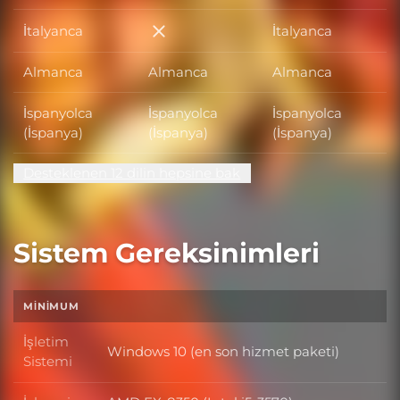
İtalyanca
İtalyanca
İtalyanca
Almanca
Almanca
Almanca
İspanyolca
İspanyolca
İspanyolca
(İspanya)
(İspanya)
(İspanya)
Desteklenen 12 dilin hepsine bak
Sistem Gereksinimleri
MINIMUM
İşletim
Windows 10 (en son hizmet paketi)
İşletim Sistemi
Sistemi