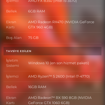
İşlemci
AMD FX-8350 (Intel i5-3570)
İşlemci
Bellek
6GB RAM
Bellek
Ekran
AMD Radeon RX470 (NVIDIA GeForce
Ekran Kartı
Kartı
GTX 960 4GB)
Boş Alan
75 GB
Boş Alan
TAVSIYE EDILEN
İşletim
Windows 10 (en son hizmet paketi)
İşletim Sistemi
Sistemi
İşlemci
AMD Ryzen™ 5 2600 (Intel i7-4770)
İşlemci
Bellek
16GB RAM
Bellek
Ekran
AMD Radeon™ RX 590 8GB (NVIDIA
Ekran Kartı
Kartı
GeForce GTX 1060 6GB)