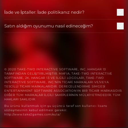
İade ve İptaller: İade politikanız nedir?
Satın aldığım oyunumu nasıl edineceğim?
© 2020 TAKE-TWO INTERACTIVE SOFTWARE, INC. HANGAR 13
TARAFINDAN GELİŞTİRİLMİŞTİR. MAFIA, TAKE-TWO INTERACTIVE
SOFTWARE, 2K, HANGAR 13 VE İLGİLİ LOGOLARI, TAKE-TWO
INTERACTIVE SOFTWARE, INC.'NİN TİCARİ MARKALARI VE/VEYA
TESCİLLİ TİCARİ MARKALARIDIR. DERECELENDİRME SİMGESİ
ENTERTAINMENT SOFTWARE ASSOCIATION'IN BİR TİCARİ MARKASIDIR.
DİĞER TÜM MARKALAR İLGİLİ SAHİPLERİNİN MÜLKİYETİNDEDİR. TÜM
HAKLARI SAKLIDIR.
Bu ürünü kullanmak için şu üçüncü taraf son kullanıcı lisans
sözleşmesinin kabul edilmesi gerekir:
http://www.take2games.com/eula/