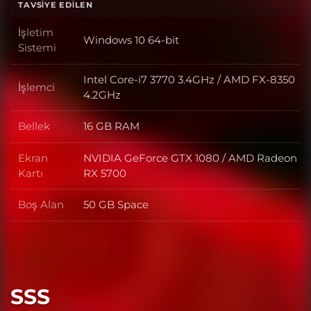
TAVSIYE EDILEN
İşletim
Windows 10 64-bit
İşletim Sistemi
Sistemi
Intel Core-i7 3770 3.4GHz / AMD FX-8350
İşlemci
İşlemci
4.2GHz
Bellek
16 GB RAM
Bellek
Ekran
NVIDIA GeForce GTX 1080 / AMD Radeon
Ekran Kartı
Kartı
RX 5700
Boş Alan
50 GB Space
Boş Alan
SSS