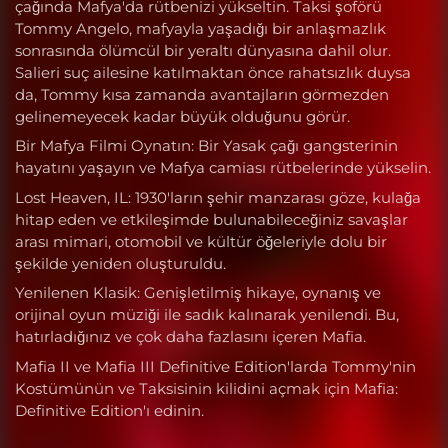
çağında Mafya'da rütbenizi yükseltin. Taksi şoförü
Tommy Angelo, mafyayla yaşadığı bir anlaşmazlık
sonrasında ölümcül bir yeraltı dünyasına dahil olur.
Salieri suç ailesine katılmaktan önce rahatsızlık duysa
da, Tommy kısa zamanda avantajların görmezden
gelinemeyecek kadar büyük olduğunu görür.
Bir Mafya Filmi Oynatın: Bir Yasak çağı gangsterinin
hayatını yaşayın ve Mafya camiası rütbelerinde yükselin.
Lost Heaven, IL: 1930'ların şehir manzarası göze, kulağa
hitap eden ve etkileşimde bulunabileceğiniz savaşlar
arası mimari, otomobil ve kültür öğeleriyle dolu bir
şekilde yeniden oluşturuldu.
Yenilenen Klasik: Genişletilmiş hikaye, oynanış ve
orijinal oyun müziği ile sadık kalınarak yenilendi. Bu,
hatırladığınız ve çok daha fazlasını içeren Mafia.
Mafia II ve Mafia III Definitive Edition'larda Tommy'nin
Kostümünün ve Taksisinin kilidini açmak için Mafia:
Definitive Edition'ı edinin.