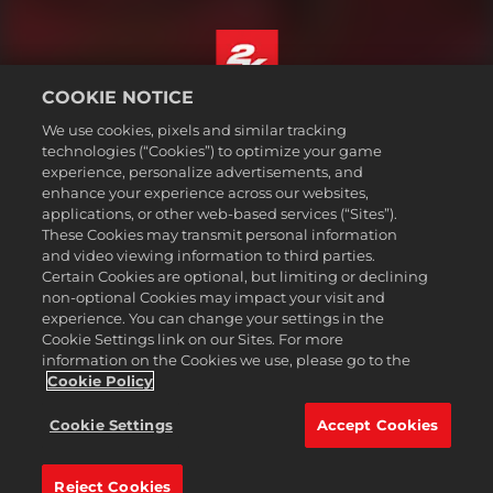
COOKIE NOTICE
Türkçe
We use cookies, pixels and similar tracking
Hizmet Şartları
technologies (“Cookies”) to optimize your game
experience, personalize advertisements, and
Gizlilik Politikası
enhance your experience across our websites,
Çerez Politikası
applications, or other web-based services (“Sites”).
These Cookies may transmit personal information
Destek
and video viewing information to third parties.
Kişisel Bilgilerimi Satma veya Paylaşma
Certain Cookies are optional, but limiting or declining
Order Lookup & Refunds
non-optional Cookies may impact your visit and
experience. You can change your settings in the
2K Ad Partners
Cookie Settings link on our Sites. For more
information on the Cookies we use, please go to the
©2016-2026 Take-Two Interactive Software Inc. 2K, Firaxis Games,
Civilization, and their respective logos are trademarks of Take-Two
Cookie Policy
Interactive Software, Inc. All rights reserved.
Burada adı geçen tüm ticari markalar ilgili sahiplerinin
Cookie Settings
Accept Cookies
mülkiyetindedir.
Reject Cookies