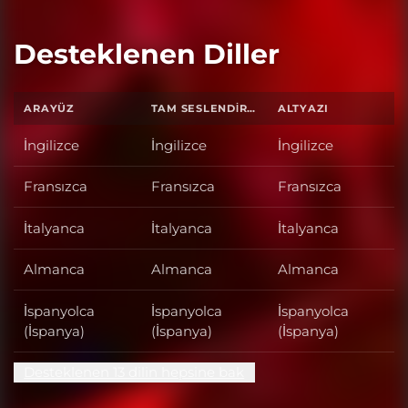
Desteklenen Diller
ARAYÜZ
TAM SESLENDIRME
ALTYAZI
İngilizce
İngilizce
İngilizce
Fransızca
Fransızca
Fransızca
İtalyanca
İtalyanca
İtalyanca
Almanca
Almanca
Almanca
İspanyolca
İspanyolca
İspanyolca
(İspanya)
(İspanya)
(İspanya)
Desteklenen 13 dilin hepsine bak