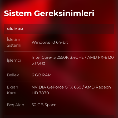
Sistem Gereksinimleri
MINIMUM
İşletim
Windows 10 64-bit
İşletim Sistemi
Sistemi
Intel Core-i5 2550K 3.4GHz / AMD FX-8120
İşlemci
İşlemci
3.1 GHz
Bellek
6 GB RAM
Bellek
Ekran
NVIDIA GeForce GTX 660 / AMD Radeon
Ekran Kartı
Kartı
HD 7870
Boş Alan
50 GB Space
Boş Alan