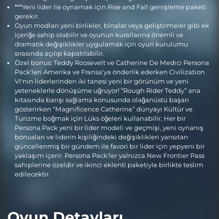
***Yeni lider ile oynamak için Rise and Fall genişleme paketi
gerekir.
Oyun modları yeni birlikler, binalar veya geliştirmeler gibi ek
içeriğe sahip olabilir ve oyunun kurallarına önemli ve
dramatik değişiklikler uygulamak için oyun kurulumu
sırasında açılıp kapatılabilir.
Özel bonus: Teddy Roosevelt ve Catherine De Medici Persona
Pack'leri Amerika ve Fransa'ya önderlik ederken Civilization
VI'nın liderlerinden iki tanesi yeni bir görünüm ve yeni
yeteneklerle dönüşüme uğruyor! “Rough Rider Teddy” ana
kıtasında barışı sağlama konusunda olağanüstü başarı
gösterirken “Magnificence Catherine” dünyayı Kültür ve
Turizme boğmak için Lüks öğeleri kullanabilir. Her bir
Persona Pack yeni bir lider modeli ve geçmişi, yeni oynanış
bonusları ve liderin kişiliğindeki değişiklikleri yansıtan
güncellenmiş bir gündem ile favori bir lider için yepyeni bir
yaklaşım içerir. Persona Pack'ler yalnızca New Frontier Pass
sahiplerine özeldir ve ikinci eklenti paketiyle birlikte teslim
edilecektir.
Oyun Detayları