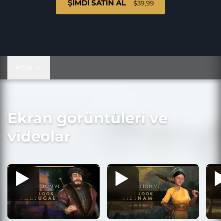
ŞIMDI SATIN AL
$39,99
$39,99
ATLA
Ekran görüntüleri ve
videolar