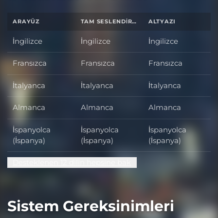
ARAYÜZ
TAM SESLENDIRME
ALTYAZI
İngilizce
İngilizce
İngilizce
Fransızca
Fransızca
Fransızca
İtalyanca
İtalyanca
İtalyanca
Almanca
Almanca
Almanca
İspanyolca
İspanyolca
İspanyolca
(İspanya)
(İspanya)
(İspanya)
Desteklenen 12 dilin hepsine bak
Sistem Gereksinimleri