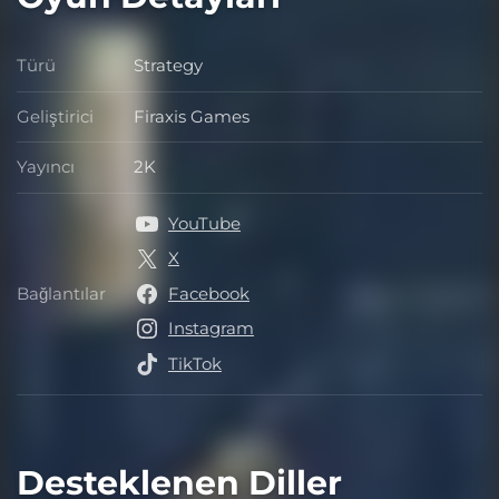
Türü
Strategy
Türü
Geliştirici
Firaxis Games
Geliştirici
Yayıncı
2K
Yayıncı
YouTube
X
Bağlantılar
Facebook
Bağlantılar
Instagram
TikTok
Desteklenen Diller