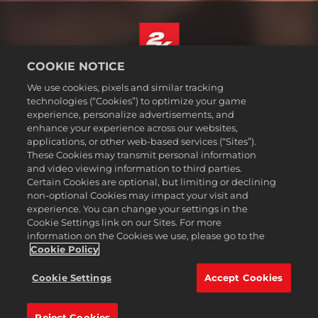
COOKIE NOTICE
Türkçe
We use cookies, pixels and similar tracking
Hizmet Şartları
technologies (“Cookies”) to optimize your game
experience, personalize advertisements, and
Gizlilik Politikası
enhance your experience across our websites,
Çerez Politikası
applications, or other web-based services (“Sites”).
These Cookies may transmit personal information
Destek
and video viewing information to third parties.
Kişisel Bilgilerimi Satma veya Paylaşma
Certain Cookies are optional, but limiting or declining
Order Lookup & Refunds
non-optional Cookies may impact your visit and
experience. You can change your settings in the
2K Ad Partners
Cookie Settings link on our Sites. For more
information on the Cookies we use, please go to the
©2016-2026 Take-Two Interactive Software Inc. 2K, Firaxis Games,
Civilization, and their respective logos are trademarks of Take-Two
Cookie Policy
Interactive Software, Inc. All rights reserved.
Burada adı geçen tüm ticari markalar ilgili sahiplerinin
Cookie Settings
Accept Cookies
mülkiyetindedir.
Reject Cookies