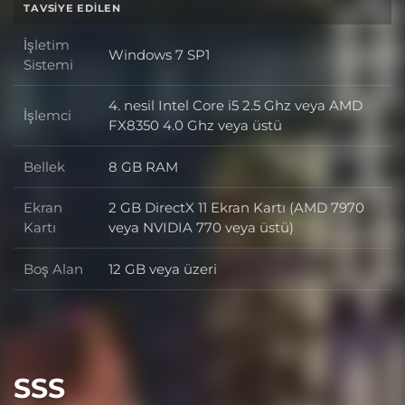
TAVSIYE EDILEN
İşletim
Windows 7 SP1
İşletim Sistemi
Sistemi
4. nesil Intel Core i5 2.5 Ghz veya AMD
İşlemci
İşlemci
FX8350 4.0 Ghz veya üstü
Bellek
8 GB RAM
Bellek
Ekran
2 GB DirectX 11 Ekran Kartı (AMD 7970
Ekran Kartı
Kartı
veya NVIDIA 770 veya üstü)
Boş Alan
12 GB veya üzeri
Boş Alan
SSS