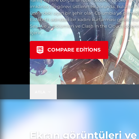
Yanlış kişilere borçlanan özel dedektif Booker DeW
imkânsız bir görevi üstlenmek zorunda: bulutların
üzerindeki uçan bir şehir olan Columbia'ya gitmes
Elizabeth adındaki bir kadını kurtarması gerek. Bur
Sea 1 ve 2. Bölümleri ve Clash in the Clouds bölü
içerir.
COMPARE EDITIONS
ATLA
Ekran görüntüleri ve