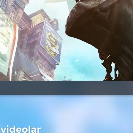
itt,
i ve
ial at
münü
 videolar