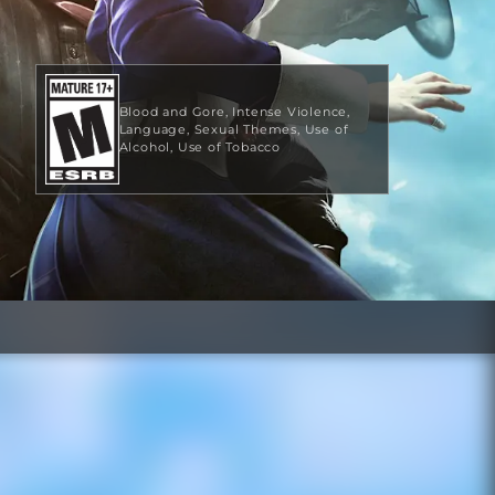
Blood and Gore
Intense Violence
Language
Sexual Themes
Use of
Alcohol
Use of Tobacco