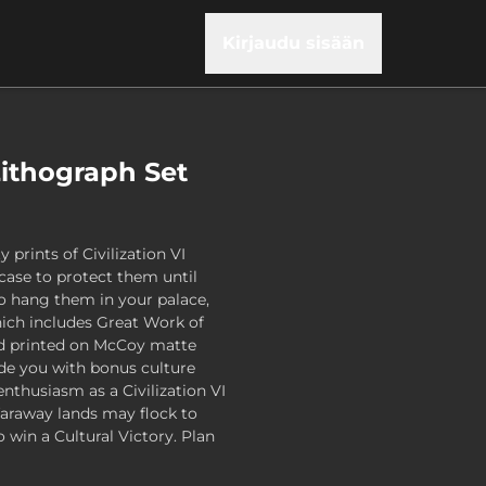
Kirjaudu sisään
 Lithograph Set
y prints of Civilization VI
case to protect them until
to hang them in your palace,
ch includes Great Work of
 and printed on McCoy matte
de you with bonus culture
nthusiasm as a Civilization VI
 faraway lands may flock to
 win a Cultural Victory. Plan