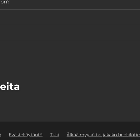
 on?
eita
ö
Evästekäytäntö
Tuki
Älkää myykö tai jakako henkilötie