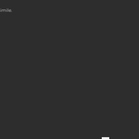
imile.
 Set, , 14,99 $