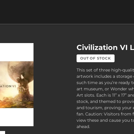
Civilization VI
OUT OF STOCK
This set of three high-qualit
artwork includes a storage 
such time as you’re ready 
art museum, or Wonder whi
Art slots. Each is 11” x 17”
stock, and themed to provi
and tourism, proving your e
fan. Caution: Visitors from
view these and cause you to
ahead.