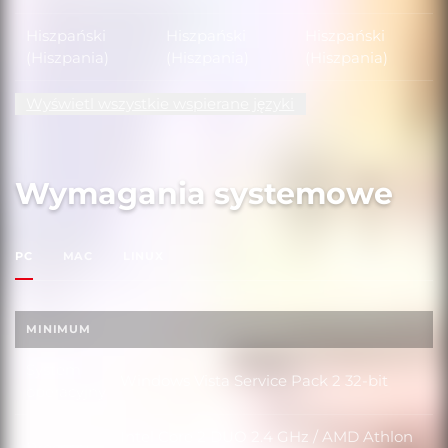
Hiszpański
Hiszpański
Hiszpański
(Hiszpania)
(Hiszpania)
(Hiszpania)
Wyświetl wszystkie wspierane języki
Wymagania systemowe
PC
MAC
LINUX
MINIMUM
System
Windows Vista Service Pack 2 32-bit
System operacyjny
operacyjny
Intel Core 2 DUO 2.4 GHz / AMD Athlon
Procesor