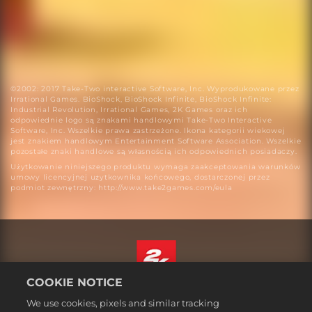
©2002: 2017 Take-Two interactive Software, Inc. Wyprodukowane przez
Irrational Games. BioShock, BioShock Infinite, BioShock Infinite:
Industrial Revolution, Irrational Games, 2K Games oraz ich
odpowiednie logo są znakami handlowymi Take-Two Interactive
Software, Inc. Wszelkie prawa zastrzeżone. Ikona kategorii wiekowej
jest znakiem handlowym Entertainment Software Association. Wszelkie
pozostałe znaki handlowe są własnością ich odpowiednich posiadaczy.
Użytkowanie niniejszego produktu wymaga zaakceptowania warunków
umowy licencyjnej użytkownika końcowego, dostarczonej przez
podmiot zewnętrzny: http://www.take2games.com/eula
COOKIE NOTICE
Polski
We use cookies, pixels and similar tracking