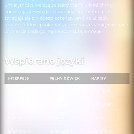
umiejętności, walczą ze sterowcami wśród chmur,
korzystają ze wstęg do szybkiego poruszania się i
zmagają się z niebezpieczeństwami na ulicach
Kolumbii. Muszą pokonać zagrożenia, czyhające na nich
w mieście i odkryć jego mroczną tajemnicę.
Wspierane języki
INTERFEJS
PEŁNY DŹWIĘK
NAPISY
Angielski
Angielski
Angielski
Francuski
Francuski
Francuski
Włoski
Włoski
Włoski
Niemiecki
Niemiecki
Niemiecki