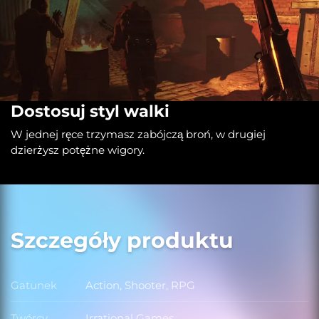
Dostosuj styl walki
W jednej ręce trzymasz zabójczą broń, w drugiej
dzierżysz potężne wigory.
Szczegóły produktu
Gatunek
Action, Shooter, RPG
Gatunek
Twórcy
Irrational Games