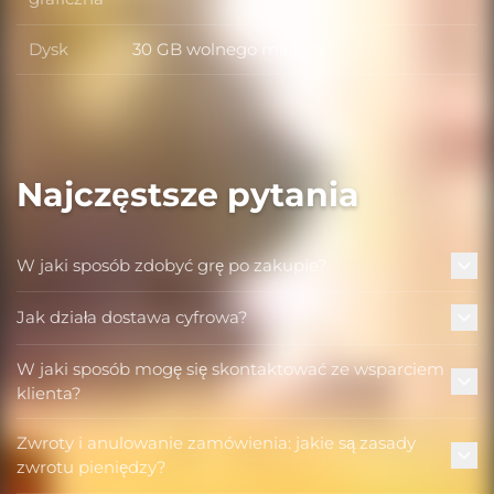
Dysk
30 GB wolnego miejsca
Dysk
Najczęstsze pytania
W jaki sposób zdobyć grę po zakupie?
Jak działa dostawa cyfrowa?
W jaki sposób mogę się skontaktować ze wsparciem
klienta?
Zwroty i anulowanie zamówienia: jakie są zasady
zwrotu pieniędzy?