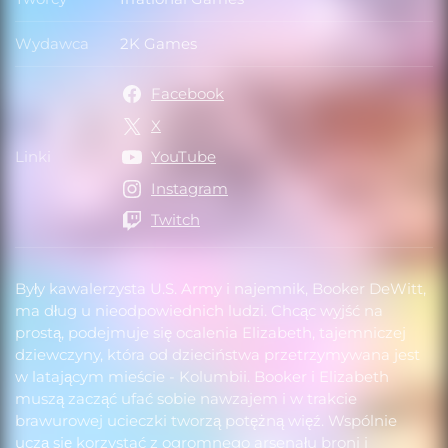
Twórcy
Wydawca
2K Games
Wydawca
Facebook
X
Linki
YouTube
Linki
Instagram
Twitch
Były kawalerzysta U.S. Army i najemnik, Booker DeWitt,
ma dług u nieodpowiednich ludzi. Chcąc wyjść na
prostą, podejmuje się ocalenia Elizabeth, tajemniczej
dziewczyny, która od dzieciństwa przetrzymywana jest
w latającym mieście - Kolumbii. Booker i Elizabeth
muszą zacząć ufać sobie nawzajem i w trakcie
brawurowej ucieczki tworzą potężną więź. Wspólnie
uczą się korzystać z ogromnego arsenału broni i