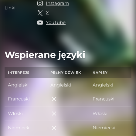
Instagram
Linki
Linki
X
YouTube
Wspierane języki
INTERFEJS
PEŁNY DŹWIĘK
NAPISY
Angielski
Angielski
Angielski
Francuski
Francuski
Francuski
Włoski
Włoski
Włoski
Niemiecki
Niemiecki
Niemiecki