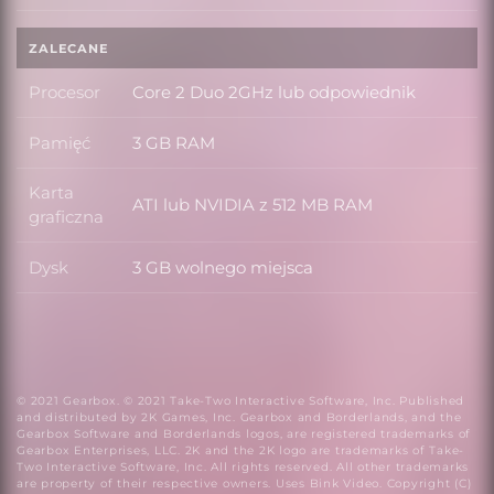
ZALECANE
Procesor
Core 2 Duo 2GHz lub odpowiednik
Procesor
Pamięć
3 GB RAM
Pamięć
Karta
ATI lub NVIDIA z 512 MB RAM
Karta graficzna
graficzna
Dysk
3 GB wolnego miejsca
Dysk
© 2021 Gearbox. © 2021 Take-Two Interactive Software, Inc. Published
and distributed by 2K Games, Inc. Gearbox and Borderlands, and the
Gearbox Software and Borderlands logos, are registered trademarks of
Gearbox Enterprises, LLC. 2K and the 2K logo are trademarks of Take-
Two Interactive Software, Inc. All rights reserved. All other trademarks
are property of their respective owners. Uses Bink Video. Copyright (C)