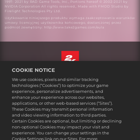
1997- 2021 by RAD Game Tools, Inc., Portions hereof © 2002-2021 by
NVIDIA Corporation All rights reserved., Made with FMOD Studio by
Firelight Technologies Pty Ltd.
Użytkowanie niniejszego produktu wymaga zaakceptowania warunków
umowy licencyjnej użytkownika końcowego, dostarczonej przez
podmiot zewnętrzny: http://www.take2games.com/eula
COOKIE NOTICE
Polski
We use cookies, pixels and similar tracking
Prawne
technologies (“Cookies”) to optimize your game
experience, personalize advertisements, and
Polityka prywatności
enhance your experience across our websites,
Polityka plików cookies
applications, or other web-based services (“Sites”).
These Cookies may transmit personal information
Wsparcie
and video viewing information to third parties.
Zakaz sprzedawania i udostępniania moich danych osobowych
Certain Cookies are optional, but limiting or declining
Order Lookup & Refunds
non-optional Cookies may impact your visit and
experience. You can change your settings in the
2K Ad Partners
Cookie Settings link on our Sites. For more