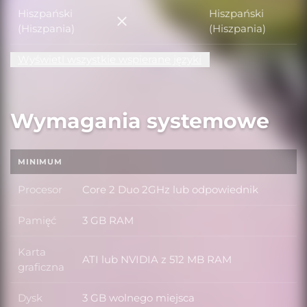
Hiszpański
Hiszpański
Hiszpański (Hiszpania)
(Hiszpania)
(Hiszpania)
Wyświetl wszystkie wspierane języki
Wymagania systemowe
MINIMUM
Procesor
Core 2 Duo 2GHz lub odpowiednik
Procesor
Pamięć
3 GB RAM
Pamięć
Karta
ATI lub NVIDIA z 512 MB RAM
Karta graficzna
graficzna
Dysk
3 GB wolnego miejsca
Dysk