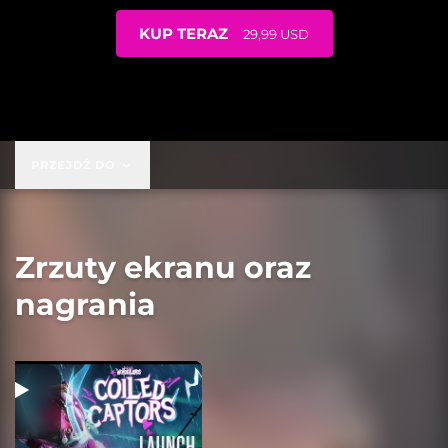
KUP TERAZ
29,99 USD
29,99 USD
PRZEJDŹ DO
Zrzuty ekranu oraz
nagrania