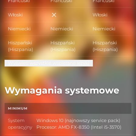
Francuski
Francuski
Francuski
Włoski
Włoski
Włoski
Niemiecki
Niemiecki
Niemiecki
Hiszpański
Hiszpański
Hiszpański
(Hiszpania)
(Hiszpania)
(Hiszpania)
Wyświetl wszystkie wspierane języki
Wymagania systemowe
MINIMUM
System
Windows 10 (najnowszy service pack)
System operacyjny
operacyjny
Procesor: AMD FX-8350 (Intel i5-3570)