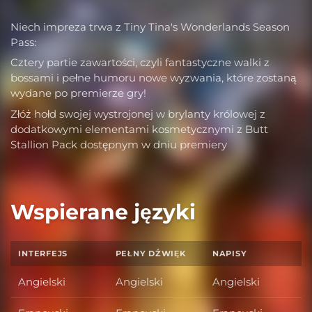
Niech impreza trwa z Tiny Tina's Wonderlands Season
Pass:
Cztery partie zawartości, czyli fantastyczne walki z
bossami i pełne humoru nowe wyzwania, które zostaną
wydane po premierze gry!
Złóż hołd swojej wystrojonej w brylanty królowej z
dodatkowymi elementami kosmetycznymi z Butt
Stallion Pack dostępnym w dniu premiery
Wspierane języki
INTERFEJS
PEŁNY DŹWIĘK
NAPISY
Angielski
Angielski
Angielski