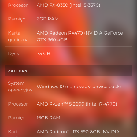
Procesor
AMD FX-8350 (Intel i5-3570)
Procesor
Pamięć
6GB RAM
Pamięć
Karta
AMD Radeon RX470 (NVIDIA GeForce
Karta graficzna
graficzna
GTX 960 4GB)
Dysk
75 GB
Dysk
ZALECANE
System
Windows 10 (najnowszy service pack)
System operacyjny
operacyjny
Procesor
AMD Ryzen™ 5 2600 (Intel i7-4770)
Procesor
Pamięć
16GB RAM
Pamięć
Karta
AMD Radeon™ RX 590 8GB (NVIDIA