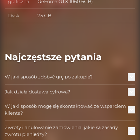
Karta graficzna
graficzna
GeForce GTX 1060 6GB)
Dysk
75 GB
Dysk
Najczęstsze pytania
W jaki sposób zdobyć grę po zakupie?
Jak działa dostawa cyfrowa?
W jaki sposób mogę się skontaktować ze wsparciem
klienta?
Zwroty i anulowanie zamówienia: jakie są zasady
zwrotu pieniędzy?