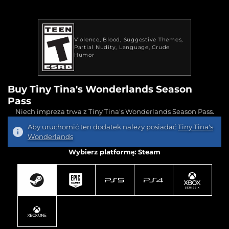
Violence
Blood
Suggestive Themes
Partial Nudity
Language
Crude
Humor
Buy Tiny Tina's Wonderlands Season
Pass
Niech impreza trwa z Tiny Tina's Wonderlands Season Pass.
Aby uruchomić ten dodatek należy posiadać
Tiny Tina's
Wonderlands
Wybierz platformę: Steam