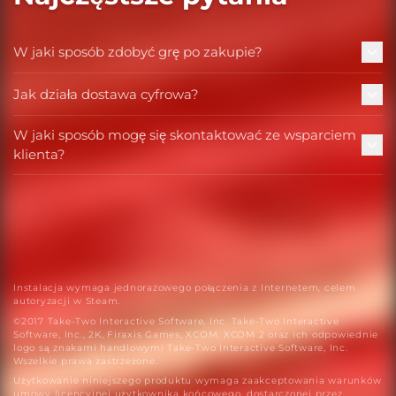
W jaki sposób zdobyć grę po zakupie?
Jak działa dostawa cyfrowa?
W jaki sposób mogę się skontaktować ze wsparciem
klienta?
Instalacja wymaga jednorazowego połączenia z Internetem, celem
autoryzacji w Steam.
©2017 Take-Two Interactive Software, Inc. Take-Two Interactive
Software, Inc., 2K, Firaxis Games, XCOM, XCOM 2 oraz ich odpowiednie
logo są znakami handlowymi Take-Two Interactive Software, Inc.
Wszelkie prawa zastrzeżone.
Użytkowanie niniejszego produktu wymaga zaakceptowania warunków
umowy licencyjnej użytkownika końcowego, dostarczonej przez