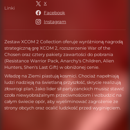
X
Linki
Linki
Facebook
Instagram
Zestaw XCOM 2 Collection oferuje wyróżnioną nagrodą
strategiczną grę XCOM 2, rozszerzenie War of the
Chosen oraz cztery pakiety zawartości do pobrania
(Resistance Warrior Pack, Anarchy's Children, Alien
Hunters, Shen's Last Gift) w obniżonej cenie.
Władzę na Ziemi piastują kosmici. Chociaż napełniają
ludzi nadzieją na świetlaną przyszłość, skrycie realizują
złowrogi plan. Jako lider sił partyzanckich musisz stawić
czoła niewyobrażalnym przeciwnościom i wzbudzić na
całym świecie opór, aby wyeliminować zagrożenie ze
strony obcych oraz ocalić ludzkość przed wyginięciem.