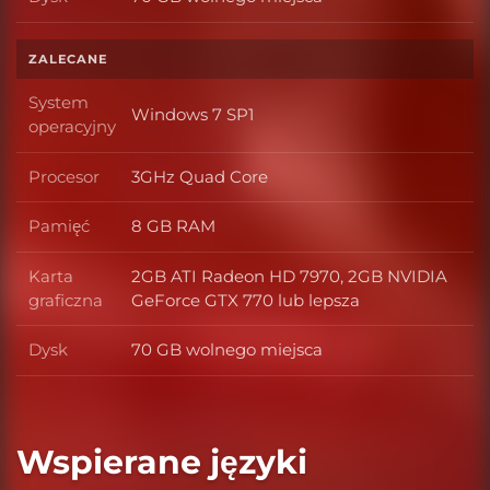
Dysk
ZALECANE
System
Windows 7 SP1
System operacyjny
operacyjny
Procesor
3GHz Quad Core
Procesor
Pamięć
8 GB RAM
Pamięć
Karta
2GB ATI Radeon HD 7970, 2GB NVIDIA
Karta graficzna
graficzna
GeForce GTX 770 lub lepsza
Dysk
70 GB wolnego miejsca
Dysk
Wspierane języki