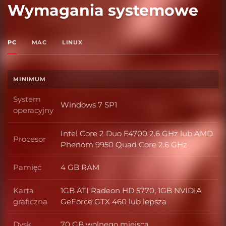
Wymagania systemowe
PC
MAC
LINUX
MINIMUM
System
Windows 7 SP1
System operacyjny
operacyjny
Intel Core 2 Duo E4700 2.6 GHz lub AMD
Procesor
Procesor
Phenom 9950 Quad Core 2.6 GHz
Pamięć
4 GB RAM
Pamięć
Karta
1GB ATI Radeon HD 5770, 1GB NVIDIA
Karta graficzna
graficzna
GeForce GTX 460 lub lepsza
Dysk
70 GB wolnego miejsca