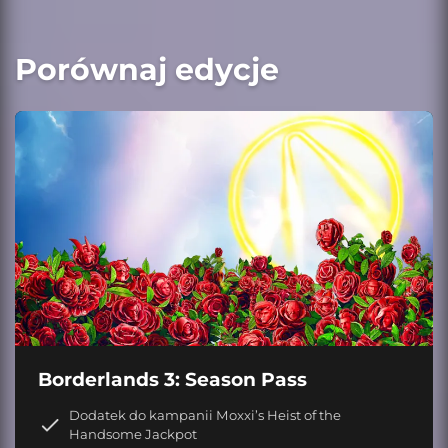
Porównaj edycje
Borderlands 3: Season Pass
Dodatek do kampanii Moxxi’s Heist of the
Handsome Jackpot