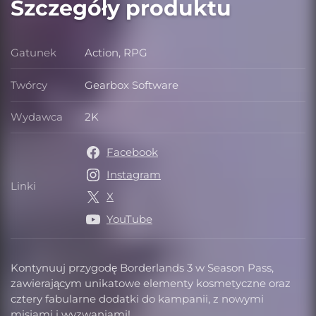
Szczegóły produktu
Gatunek
Action, RPG
Gatunek
Twórcy
Gearbox Software
Twórcy
Wydawca
2K
Wydawca
Facebook
Instagram
Linki
Linki
X
YouTube
Kontynuuj przygodę Borderlands 3 w Season Pass,
zawierającym unikatowe elementy kosmetyczne oraz
cztery fabularne dodatki do kampanii, z nowymi
misjami i wyzwaniami!