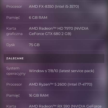
Procesor
AMD FX-8350 (Intel i5-3570)
Procesor
Pamięć
6 GB RAM
Pamięć
Karta
AMD Radeon™ HD 7970 (NVIDIA
Karta graficzna
graficzna
GeForce GTX 680 2 GB)
Dysk
75 GB
Dysk
ZALECANE
System
Window s 7/8/10 (latest service pack)
System operacyjny
operacyjny
Procesor
AMD Ryzen™ 5 2600 (Intel i7-4770)
Procesor
Pamięć
16 GB RAM
Pamięć
Karta
AMD Radeon™ RX 590 (NVIDIA GeForce