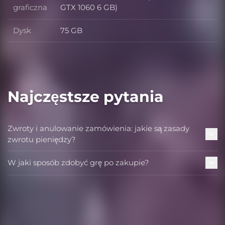
Karta graficzna
graficzna
GTX 1060 6 GB)
Dysk
75 GB
Dysk
Najczęstsze pytania
Zwroty i anulowanie zamówienia: jakie są zasady
zwrotu pieniędzy?
W jaki sposób zdobyć grę po zakupie?