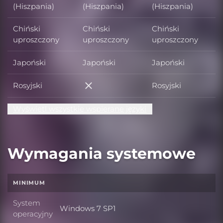
(Hiszpania)
(Hiszpania)
(Hiszpania)
Chiński
Chiński
Chiński
uproszczony
uproszczony
uproszczony
Japoński
Japoński
Japoński
Rosyjski
Rosyjski
Rosyjski
Wyświetl wszystkie wspierane języki
Wymagania systemowe
MINIMUM
System
Windows 7 SP1
System operacyjny
operacyjny