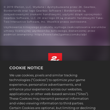
© 2019 IPerion, LLC. Wydane i dystrybuowane przez 2K. Gearbox,
Borderlands oraz logo Gearbox Software i Borderlands są
zarejestrowanymi znakami handlowymi, użytymi dzięki uprzejmości
Gearbox Software, LLC. 2K oraz logo 2K są znakami handlowymi Take-
Two Interactive Software, Inc. Wszelkie prawa zastrzeżone.
Użytkowanie niniejszego produktu wymaga zaakceptowania warunków
umowy licencyjnej użytkownika końcowego, dostarczonej przez
podmiot zewnętrzny: https://www.take2games.com/eula/pl
COOKIE NOTICE
Polski
We use cookies, pixels and similar tracking
Prawne
technologies (“Cookies”) to optimize your game
experience, personalize advertisements, and
Polityka prywatności
enhance your experience across our websites,
Polityka plików cookies
applications, or other web-based services (“Sites”).
These Cookies may transmit personal information
Wsparcie
and video viewing information to third parties.
Zakaz sprzedawania i udostępniania moich danych osobowych
Certain Cookies are optional, but limiting or declining