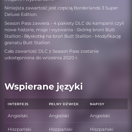
Niniejsza zawartość jest częścią Borderlands 3 Super
Deluxe Edition.
Season Pass zawiera: • 4 pakiety DLC do kampanii czyli
nowe historie, misje i wyzwania • Skórkę broni Butt
Stallion • Błyskotkę na broń Butt Stallion • Modyfikację
granatu Butt Stallion
Cała zawartość DLC z Season Pass zostanie
udostępniona do września 2020 r.
Wspierane języki
INTERFEJS
PEŁNY DŹWIĘK
NAPISY
Angielski
Angielski
Angielski
Hiszpański
Hiszpański
Hiszpański