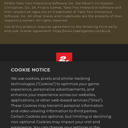
©2024 Take-Two Interactive Software, Inc. Sid Meier’s Civilization,
Civilization, Civ, 2K, Firaxis Games, Take-Two Interactive Software and
their respective logos are all trademarks of Take-Two Interactive
Software, Inc. All other marks and trademarks are the property of their
respective owners. All rights reserved.
Use of this product requires agreement to the following third party
end user license agreement: https://www.take2games.com/eula/
COOKIE NOTICE
Polski
We use cookies, pixels and similar tracking
Prawne
technologies (“Cookies”) to optimize your game
experience, personalize advertisements, and
Polityka prywatności
enhance your experience across our websites,
Polityka plików cookies
applications, or other web-based services (“Sites”).
These Cookies may transmit personal information
Wsparcie
and video viewing information to third parties.
Zakaz sprzedawania i udostępniania moich danych osobowych
Certain Cookies are optional, but limiting or declining
Order Lookup & Refunds
non-optional Cookies may impact your visit and
experience. You can change your settings in the