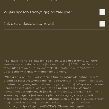
W jaki sposób zdobyć grę po zakupie?
Jak działa dostawa cyfrowa?
**Kolekcja Prawa do Rządzenia zawiera sześć dodatków DLC, które
zostaną wydane do września (lub we wrześniu) 2025 roku. Data ta
może ulec zmianie. Każdy dodatek DLC zostanie automatycznie
udostępniony w grze w momencie premiery.
***Do grania online i korzystania z funkcji rozgrywki online (w tym
premii za postępy) wymagane jest połączenie z Internetem i konto 2K
(minimalne wymagania wiekowe mogą być różne). W epoce antycznej
i epoce odkryć obsługiwanych jest do pięciu graczy. W epoce
nowożytnej obsługiwanych jest do ośmiu graczy. Do grania online na
konsoli wymagana jest osobna płatna subskrypcja. W przypadku
niektórych rozgrywek międzyplatformowych w trybie dla wielu graczy
mogą obowiązywać ograniczenia związane z mapami. Więcej
informacji: https://2kgam.es/Civ7FAQ. Obowiązuje regulamin.