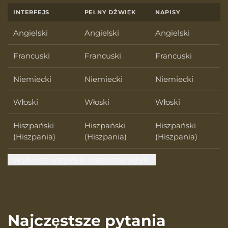
INTERFEJS
PEŁNY DŹWIĘK
NAPISY
Angielski
Angielski
Angielski
Francuski
Francuski
Francuski
Niemiecki
Niemiecki
Niemiecki
Włoski
Włoski
Włoski
Hiszpański
Hiszpański
Hiszpański
(Hiszpania)
(Hiszpania)
(Hiszpania)
Wyświetl wszystkie wspierane języki
Najczęstsze pytania