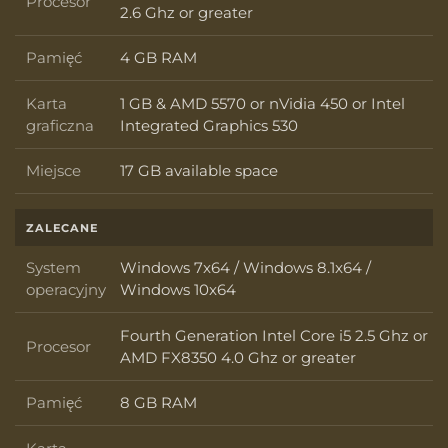
Procesor
Procesor
2.6 Ghz or greater
Pamięć
4 GB RAM
Pamięć
Karta
1 GB & AMD 5570 or nVidia 450 or Intel
Karta graficzna
graficzna
Integrated Graphics 530
Miejsce
17 GB available space
Miejsce
ZALECANE
System
Windows 7x64 / Windows 8.1x64 /
System operacyjny
operacyjny
Windows 10x64
Fourth Generation Intel Core i5 2.5 Ghz or
Procesor
Procesor
AMD FX8350 4.0 Ghz or greater
Pamięć
8 GB RAM
Pamięć