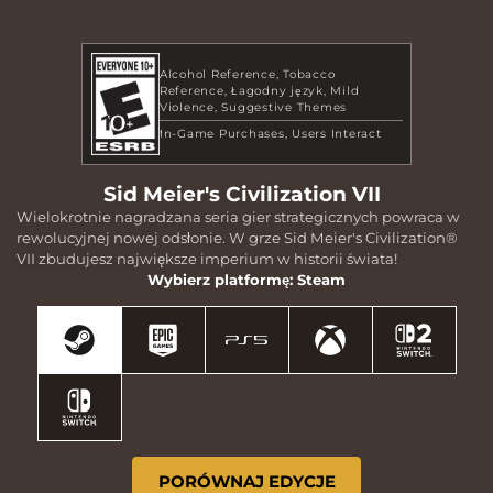
Alcohol Reference
Tobacco
Reference
Łagodny język
Mild
Violence
Suggestive Themes
In-Game Purchases
Users Interact
Sid Meier's Civilization VII
Wielokrotnie nagradzana seria gier strategicznych powraca w
rewolucyjnej nowej odsłonie. W grze Sid Meier's Civilization®
VII zbudujesz największe imperium w historii świata!
Wybierz platformę: Steam
PORÓWNAJ EDYCJE