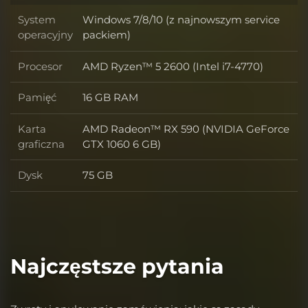
System
Windows 7/8/10 (z najnowszym service
System operacyjny
operacyjny
packiem)
Procesor
AMD Ryzen™ 5 2600 (Intel i7-4770)
Procesor
Pamięć
16 GB RAM
Pamięć
Karta
AMD Radeon™ RX 590 (NVIDIA GeForce
Karta graficzna
graficzna
GTX 1060 6 GB)
Dysk
75 GB
Dysk
Najczęstsze pytania