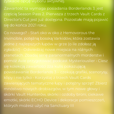
zyskacie opcję wyboru aktywnej.
Zawartość ta wymaga posiadania Borderlands 3; jest
częścią Season Pass 2. Pierwsza z trzech Vault Cards z
Director's Cut jest już dostępna. Pozostałe mają pojawić
się do końca 2021 roku.
Co nowego? • Stań oko w oko z Hemovorous the
Invincible, potężną bosską Varkidów, która zostawia
jedne z najlepszych łupów w grze (o ile zdołasz ją
zgładzić) • Odwiedzaj nowe miejsca na różnych
planetach. Zbadaj serię paranormalnych morderstw i
pomóż Avie przygotować podcast Mysteriouslier • Ciesz
się kolekcją zawartości zza kulis pokazującą
powstawanie Borderlands 3 – czekają grafiki, scenorysy,
klipy i nie tylko • Korzystaj z trzech Vault Cards
zawierających tematyczne łupy i potężny sprzęt! Zbierz
mnóstwo nowych drobiazgów, w tym nowe głowy i
skórki Vault Hunterów, skórki i ozdoby broni, ciekawe
emotki, skórki ECHO Device i dekoracje pomieszczeń,
których możesz użyć na Sanctuary III