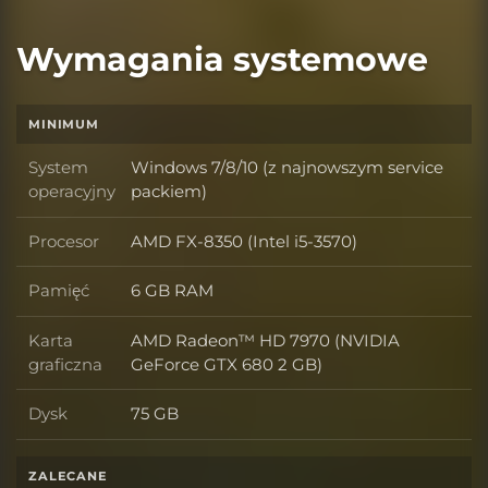
Wymagania systemowe
MINIMUM
System
Windows 7/8/10 (z najnowszym service
System operacyjny
operacyjny
packiem)
Procesor
AMD FX-8350 (Intel i5-3570)
Procesor
Pamięć
6 GB RAM
Pamięć
Karta
AMD Radeon™ HD 7970 (NVIDIA
Karta graficzna
graficzna
GeForce GTX 680 2 GB)
Dysk
75 GB
Dysk
ZALECANE