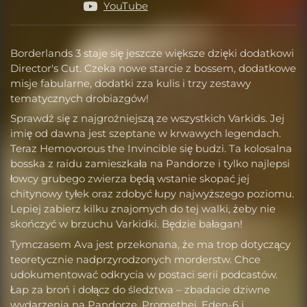
YouTube
Borderlands 3 staje się jeszcze większe dzięki dodatkowi
Director's Cut. Czeka nowe starcie z bossem, dodatkowe
misje fabularne, dodatki zza kulis i trzy zestawy
tematycznych drobiazgów!
Sprawdź się z najgroźniejszą ze wszystkich Varkids. Jej
imię od dawna jest szeptane w krwawych legendach.
Teraz Hemovorous the Invincible się budzi. Ta kolosalna
bosska z raidu zamieszkała na Pandorze i tylko najlepsi
łowcy grubego zwierza będą wstanie skopać jej
chitynowy tyłek oraz zdobyć łupy najwyższego poziomu.
Lepiej zabierz kilku znajomych do tej walki, żeby nie
skończyć w brzuchu Varkidki. Będzie bałagan!
Tymczasem Ava jest przekonana, że ma trop dotyczący
teoretycznie nadprzyrodzonych morderstw. Chce
udokumentować odkrycia w postaci serii podcastów.
Łap za broń i dołącz do śledztwa – zbadacie dziwne
wydarzenia na Pandorze, Promethei, Eden-6 i