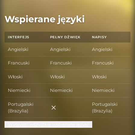
Wspierane języki
INTERFEJS
PEŁNY DŹWIĘK
NAPISY
Angielski
Angielski
Angielski
Francuski
Francuski
Francuski
Włoski
Włoski
Włoski
Niemiecki
Niemiecki
Niemiecki
Portugalski
Portugalski
Portugalski (Brazylia)
(Brazylia)
(Brazylia)
Wyświetl wszystkie wspierane języki