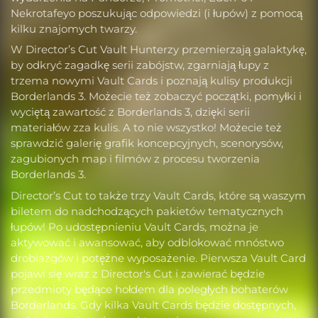
Nekrotafeyo poszukując odpowiedzi (i łupów) z pomocą
kilku znajomych twarzy.
W Director’s Cut Vault Hunterzy przemierzają galaktykę,
by odkryć zagadkę serii zabójstw, zgarniają łupy z
trzema nowymi Vault Cards i poznają kulisy produkcji
Borderlands 3. Możecie też zobaczyć początki, pomyłki i
wyciętą zawartość z Borderlands 3, dzięki serii
materiałów zza kulis. A to nie wszystko! Możecie też
sprawdzić galerię grafik koncepcyjnych, scenorysów,
zagubionych map i filmów z procesu tworzenia
Borderlands 3.
Director’s Cut to także trzy Vault Cards, które są waszym
biletem do nadchodzących pakietów tematycznych
łupów! Po udostępnieniu Vault Cards, można je
aktywować i awansować, aby odblokować mnóstwo
drobiazgów i potężne wyposażenie. Pierwsza Vault Card
pojawi się wraz z Director's Cut i zawierać będzie
przedmioty będące hołdem dla poległych bohaterów
Borderlands. Gdy kilka Vault Cards będzie dostępnych,