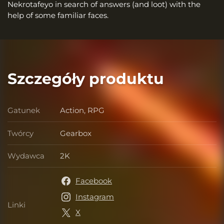
Nekrotafeyo in search of answers (and loot) with the
help of some familiar faces.
Szczegóły produktu
Gatunek
Action, RPG
Gatunek
Twórcy
Gearbox
Twórcy
Wydawca
2K
Wydawca
Facebook
Instagram
Linki
Linki
X