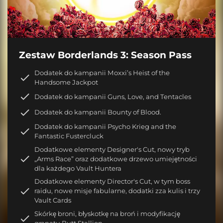
Zestaw Borderlands 3: Season Pass
Dodatek do kampanii Moxxi’s Heist of the
Handsome Jackpot
Dodatek do kampanii Guns, Love, and Tentacles
Dodatek do kampanii Bounty of Blood.
Dodatek do kampanii Psycho Krieg and the
Fantastic Fustercluck
Dodatkowe elementy Designer's Cut, nowy tryb
„Arms Race” oraz dodatkowe drzewo umiejętności
dla każdego Vault Huntera
Dodatkowe elementy Director's Cut, w tym boss
raidu, nowe misje fabularne, dodatki zza kulis i trzy
Vault Cards
Skórkę broni, błyskotkę na broń i modyfikację
granatu Butt Stallion