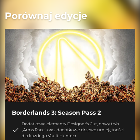
Porównaj edycje
Borderlands 3: Season Pass 2
Dodatkowe elementy Designer's Cut, nowy tryb
„Arms Race” oraz dodatkowe drzewo umiejętności
dla każdego Vault Huntera