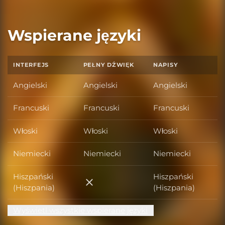
Wspierane języki
INTERFEJS
PEŁNY DŹWIĘK
NAPISY
Angielski
Angielski
Angielski
Francuski
Francuski
Francuski
Włoski
Włoski
Włoski
Niemiecki
Niemiecki
Niemiecki
Hiszpański
Hiszpański
Hiszpański (Hiszpania)
(Hiszpania)
(Hiszpania)
Wyświetl wszystkie wspierane języki