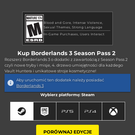
Blood and Gore
Intense Violence
Sexual Themes
Strong Language
In-Game Purchases
Users Interact
Kup Borderlands 3 Season Pass 2
Rozszerz Borderlands 3 o dodatki z zawartością z Season Pass 2
czyli nowe tryby i misje, 4. drzewo umiejętności dla każdego
Vault Huntera i unikatowe stroje kosmetyczne!
Aby uruchomić ten dodatek należy posiadać
Borderlands 3
Wybierz platformę: Steam
PORÓWNAJ EDYCJE