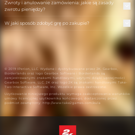
Zwroty i anulowanie zamówienia: jakie są zasady
zwrotu pieniędzy?
W jaki sposób zdobyć grę po zakupie?
© 2019 IPerion, LLC. Wydane i dystrybuowane przez 2K. Gearbox,
Borderlands oraz logo Gearbox Software i Borderlands są
zarejestrowanymi znakami handlowymi, użytymi dzięki uprzejmości
Gearbox Software, LLC. 2K oraz logo 2K są znakami handlowymi Take-
Two Interactive Software, Inc. Wszelkie prawa zastrzeżone.
Użytkowanie niniejszego produktu wymaga zaakceptowania warunków
umowy licencyjnej użytkownika końcowego, dostarczonej przez
podmiot zewnętrzny: http://www.take2games.com/eula