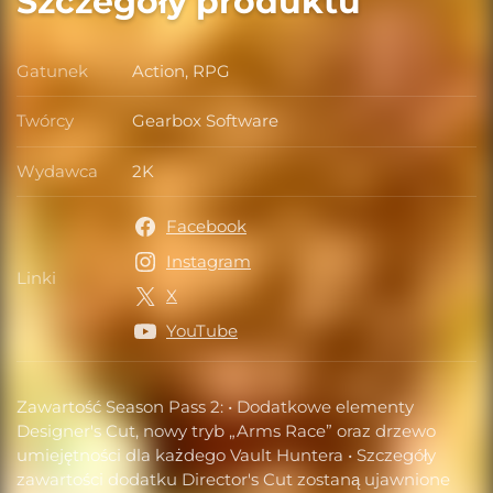
Szczegóły produktu
Gatunek
Action, RPG
Gatunek
Twórcy
Gearbox Software
Twórcy
Wydawca
2K
Wydawca
Facebook
Instagram
Linki
Linki
X
YouTube
Zawartość Season Pass 2: • Dodatkowe elementy
Designer's Cut, nowy tryb „Arms Race” oraz drzewo
umiejętności dla każdego Vault Huntera • Szczegóły
zawartości dodatku Director's Cut zostaną ujawnione