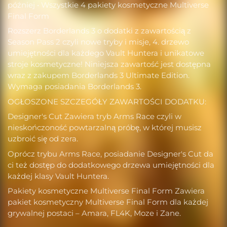
później • Wszystkie 4 pakiety kosmetyczne Multiverse
Final Form
Rozszerz Borderlands 3 o dodatki z zawartością z
Season Pass 2 czyli nowe tryby i misje, 4. drzewo
umiejętności dla każdego Vault Huntera i unikatowe
stroje kosmetyczne! Niniejsza zawartość jest dostępna
wraz z zakupem Borderlands 3 Ultimate Edition.
Wymaga posiadania Borderlands 3.
OGŁOSZONE SZCZEGÓŁY ZAWARTOŚCI DODATKU:
Designer's Cut Zawiera tryb Arms Race czyli w
nieskończoność powtarzalną próbę, w której musisz
uzbroić się od zera.
Oprócz trybu Arms Race, posiadanie Designer's Cut da
ci też dostęp do dodatkowego drzewa umiejętności dla
każdej klasy Vault Huntera.
Pakiety kosmetyczne Multiverse Final Form Zawiera
pakiet kosmetyczny Multiverse Final Form dla każdej
grywalnej postaci – Amara, FL4K, Moze i Zane.