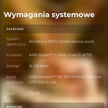
Wymagania systemowe
ZALECANE
System
Window s 7/8/10 (latest service pack)
System operacyjny
operacyjny
Procesor
AMD Ryzen™ 5 2600 (Intel i7-4770)
Procesor
Pamięć
16 GB RAM
Pamięć
Karta
AMD Radeon™ RX 590 (NVIDIA GeForce
Karta graficzna
graficzna
GTX 1060 6 GB)
Dysk
75 GB
Dysk
MINIMUM