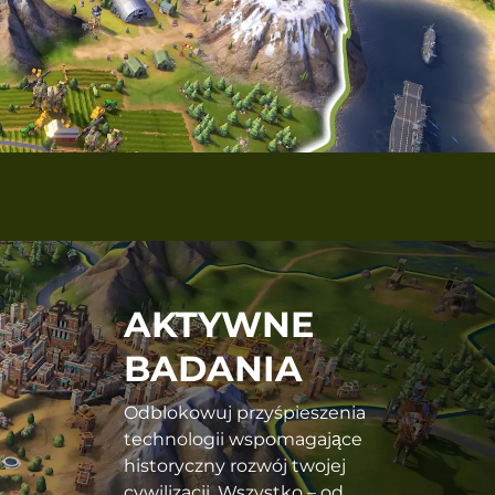
AKTYWNE
BADANIA
Odblokowuj przyśpieszenia
technologii wspomagające
historyczny rozwój twojej
cywilizacji. Wszystko – od