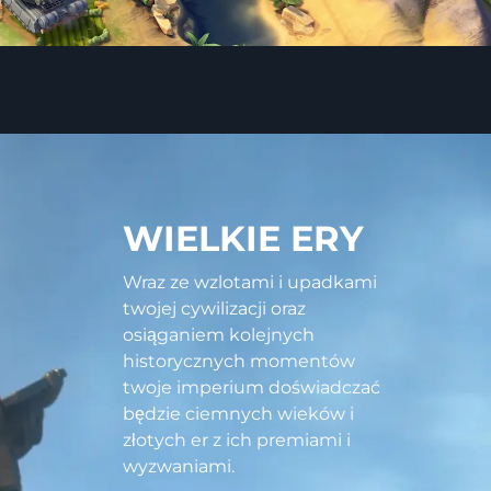
WIELKIE ERY
Wraz ze wzlotami i upadkami
twojej cywilizacji oraz
osiąganiem kolejnych
historycznych momentów
twoje imperium doświadczać
będzie ciemnych wieków i
złotych er z ich premiami i
wyzwaniami.