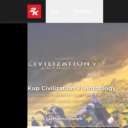
Gry
Gadżety
Kup Civilization VI Anthology
Sid Meier’s Civilization VI: Antologia to najlepsza
propozycja dla graczy, którzy chcą rozpocząć swoj
przygodę z najwspanialszą serią gier strategiczny
wszech czasów.
Wybierz platformę: Steam