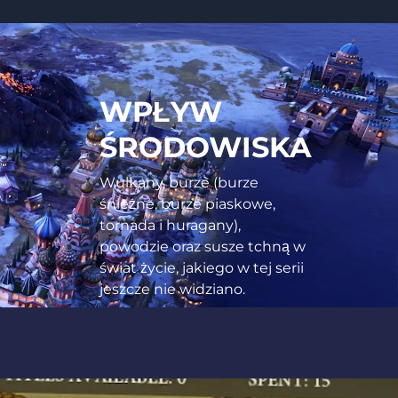
WPŁYW
ŚRODOWISKA
Wulkany, burze (burze
śnieżne, burze piaskowe,
tornada i huragany),
powodzie oraz susze tchną w
świat życie, jakiego w tej serii
jeszcze nie widziano.