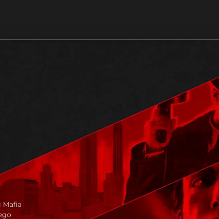
i Mafia
nego