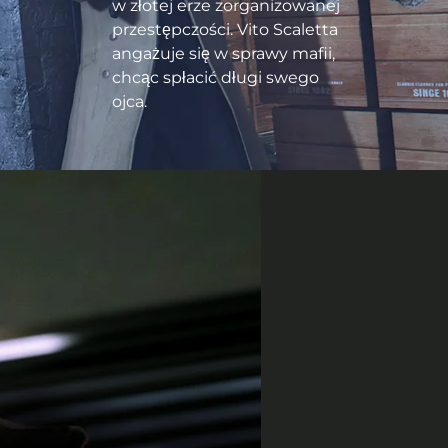
w złotej erze zorganizowanej
przestępczości. Vito Scaletta
angażuje się w sprawy mafii,
chcąc spłacić długi swego
ojca.