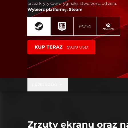
przez krytyków oryginału, stworzoną od zera.
Wybierz platformę: Steam
KUP TERAZ
59,99 USD
PRZEJDŹ DO
Zrzuty ekranu oraz n