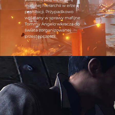
mafijnej hierarchii w erze
prohibicji. Przypadkowo
wplątany w sprawy mafijne
Tommy Angelo wkracza do
świata zorganizowanej
przestępczości.