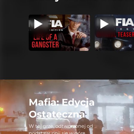
Mafia: Edycja
Ostateczna
W tej grze, odtworzonej od
podstaw, pnij się w górę