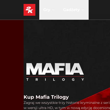
Gry
Gadżety
Kup Mafia Trilogy
Zagraj we wszystkie trzy historie kryminalne z seri
w wersji ultra HD, w tym w nową edycję docenio