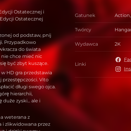
dycji Ostatecznej i
Gatunek
Action
Gatun
: Edycji Ostatecznej
Twórcy
Hangar
Twórcy
zonej od podstaw, pnij
cji. Przypadkowo
Wydawca
2K
Wydaw
kracza do świata
 nie chce mieć nic
Fa
 się być zbyt kuszące.
Linki
Linki
In
a w HD gra przedstawia
 przestępczości. Vito
spłacić długi swego ojca.
órę hierarchii,
duże zyski... ale i
na weterana z
a i zlikwidowana przez