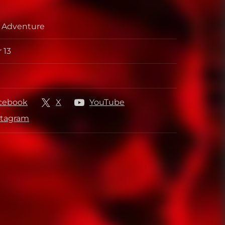
, Adventure
ek
 13
ca
cebook
X
YouTube
stagram