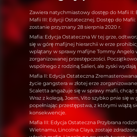
Zawiera natychmiastowy dostęp do Mafii II: E
Mafii III: Edycji Ostatecznej. Dostęp do Mafii
zostanie przyznany 28 sierpnia 2020 r.
Mafia: Edycja Ostateczna W tej grze, odtwor
się w górę mafijnej hierarchii w erze prohibi
wplątany w sprawy mafijne Tommy Angelo w
zorganizowanej przestępczości. Początkowo
wspólnego z rodziną Salieri, ale zyski wydają
Mafia II: Edycja Ostateczna Zremasterowan
życie gangstera w złotej erze zorganizowanej
Scaletta angażuje się w sprawy mafii, chcąc 
Wraz z kolegą, Joem, Vito szybko pnie się w g
popełniając przestępstwa, z którymi wiążą się 
konsekwencje.
Mafia III: Edycja Ostateczna Przybrana rodzi
Wietnamu, Lincolna Claya, zostaje zdradzon