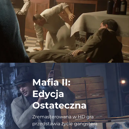
Mafia II:
Edycja
Ostateczna
Zremasterowana w HD gra
przedstawia życie gangstera