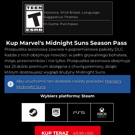
Violence
Mild Blood
Language
Suggestive Themes
In-Game Purchases
Kup Marvel's Midnight Suns Season Pass
Przepustka sezonowa zawiera 4 popremierowe pakiety DLC.
Każda z nich obejmuje nowości: w pełni grywalnego bohatera,
misje, przeciwników i nie tylko. Przepustka sezonowa obejmuje
też 23 skórki premium dostępne z chwilą premiery, dzięki
którym dostosujesz wygląd drużyny Midnight Suns.
Aby uruchomić ten dodatek należy posiadać
Marvel's
Midnight Suns
Wybierz platformę: Steam
KUP TERAZ
49,99 USD