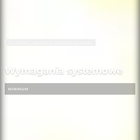
Włoski
Włoski
Włoski
Japoński
Japoński
Japoński
Wyświetl wszystkie wspierane języki
Wymagania systemowe
MINIMUM
System
Windows 10 (64-bit OS required)
System operacyjny
operacyjny
Procesor
AMD Ryzen 3-2200G / Intel Core i5-4430
Procesor
Pamięć
8 GB RAM
Pamięć