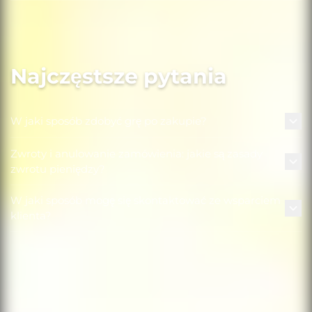
Najczęstsze pytania
W jaki sposób zdobyć grę po zakupie?
Zwroty i anulowanie zamówienia: jakie są zasady
zwrotu pieniędzy?
W jaki sposób mogę się skontaktować ze wsparciem
klienta?