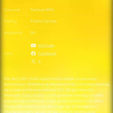
Gatunek
Tactical RPG
Gatunek
Twórcy
Firaxis Games
Twórcy
Wydawca
2K
Wydawca
YouTube
Linki
Facebook
Linki
X
Nie daj Lilith chwili wytchnienia dzięki przepustce
sezonowej z dodatkową dawką zemsty, na którą składają
się 4 popremierowe pakiety DLC do gry Marvel's
Midnight Suns. Każdy z nich zawiera nowości: w pełni
grywalnego bohatera, misje, przeciwników i nie tylko.
Przepustka sezonowa obejmuje też 23 dostępne z
chwilą premiery skórki, dzięki którym dostosujesz