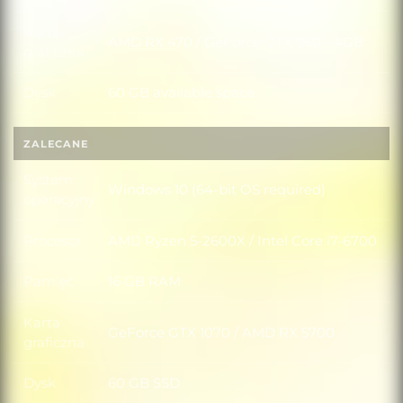
Karta
AMD RX 470 / GeForce GTX 960 - 4GB
Karta graficzna
graficzna
Dysk
60 GB available space
Dysk
ZALECANE
System
Windows 10 (64-bit OS required)
System operacyjny
operacyjny
Procesor
AMD Ryzen 5-2600X / Intel Core i7-6700
Procesor
Pamięć
16 GB RAM
Pamięć
Karta
GeForce GTX 1070 / AMD RX 5700
Karta graficzna
graficzna
Dysk
60 GB SSD
Dysk