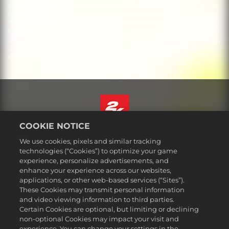
© 2022 MARVEL © 2022 Take-Two Interactive Software, Inc., 2K, Firaxis
Games and their respective logos are all trademarks of Take-Two
Interactive Software, Inc. All other marks and trademarks are the
property of their respective owners. All rights reserved.
Użytkowanie niniejszego produktu wymaga zaakceptowania warunków
umowy licencyjnej użytkownika końcowego, dostarczonej przez
podmiot zewnętrzny: http://www.take2games.com/eula
COOKIE NOTICE
Polski
We use cookies, pixels and similar tracking
Prawne
technologies (“Cookies”) to optimize your game
experience, personalize advertisements, and
Polityka prywatności
enhance your experience across our websites,
Polityka plików cookies
applications, or other web-based services (“Sites”).
These Cookies may transmit personal information
Wsparcie
and video viewing information to third parties.
Zakaz sprzedawania i udostępniania moich danych osobowych
Certain Cookies are optional, but limiting or declining
Order Lookup & Refunds
non-optional Cookies may impact your visit and
experience. You can change your settings in the