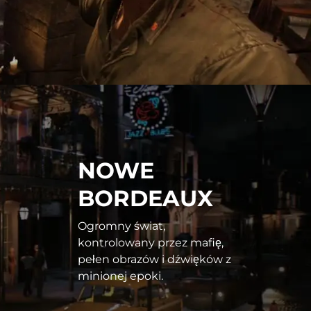
NOWE
BORDEAUX
Ogromny świat,
kontrolowany przez mafię,
pełen obrazów i dźwięków z
minionej epoki.