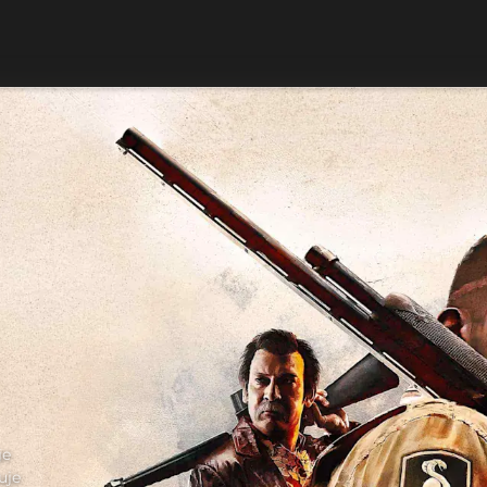
je
uje