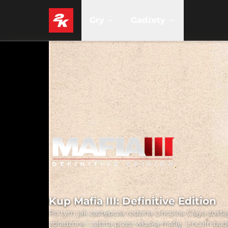
Gry
Gadżety
Kup Mafia III: Definitive Edition
Po tym jak zastępcza rodzina Lincolna Claya zosta
zdradzona i zabita przez włoską mafię, Lincoln bud