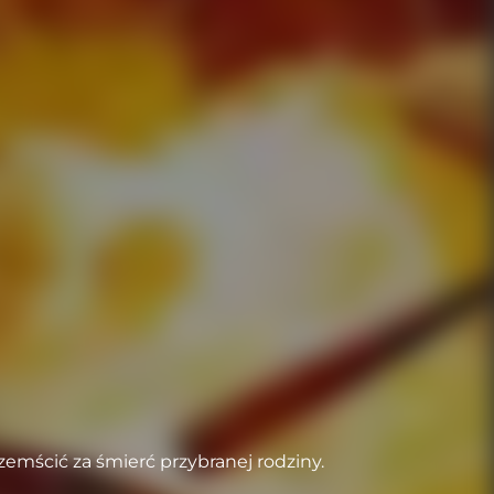
emścić za śmierć przybranej rodziny.