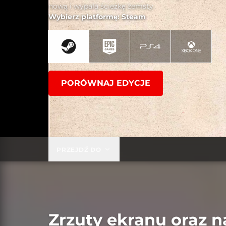
nową i wypala ścieżkę zemsty.
Wybierz platformę: Steam
PORÓWNAJ EDYCJE
PRZEJDŹ DO
Zrzuty ekranu oraz n