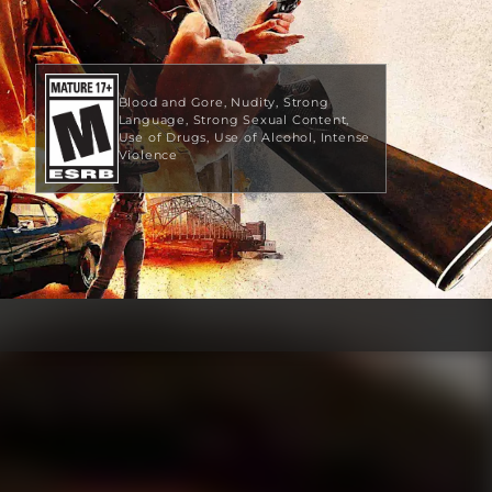
Blood and Gore
Nudity
Strong
Language
Strong Sexual Content
Use of Drugs
Use of Alcohol
Intense
Violence