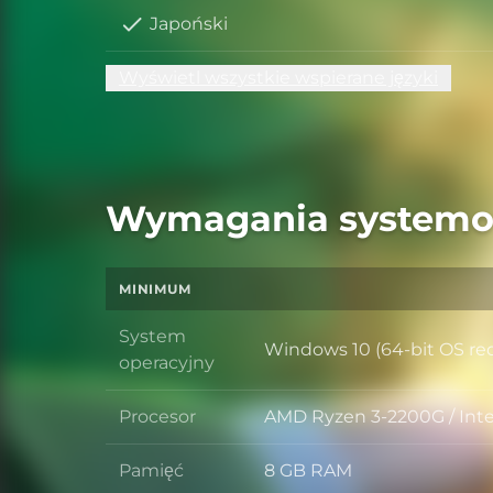
Japoński
Wyświetl wszystkie wspierane języki
Wymagania system
MINIMUM
System
Windows 10 (64-bit OS re
System operacyjny
operacyjny
Procesor
AMD Ryzen 3-2200G / Inte
Procesor
Pamięć
8 GB RAM
Pamięć