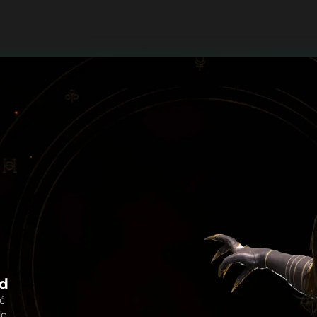
ód
ć
do