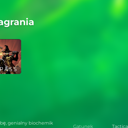
agrania
obę, genialny biochemik
Gatunek
Tactic