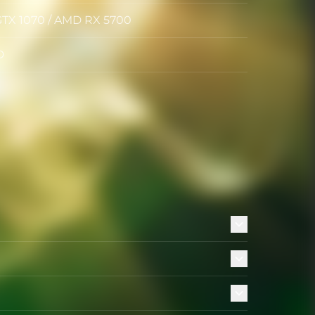
GTX 1070 / AMD RX 5700
iczna
D