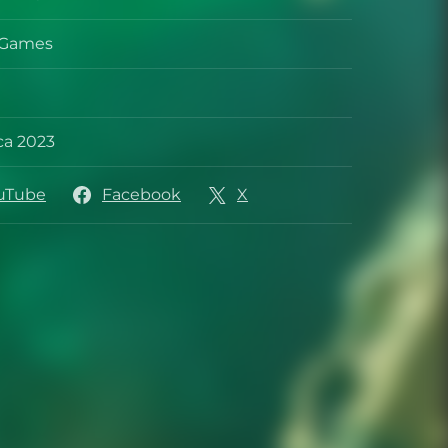
ek
s Games
ca
ca 2023
ydania
uTube
Facebook
X