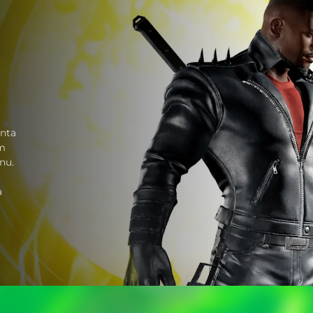
onta
ym
nu.
,
a