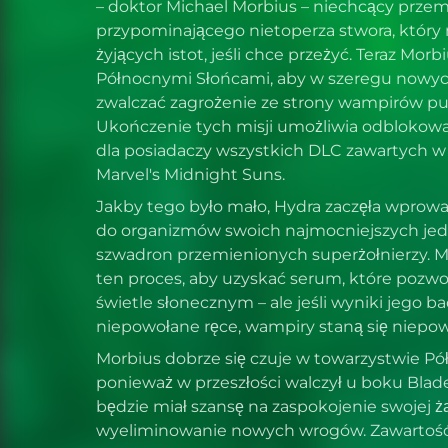
– doktor Michael Morbius – niechcący przemi
przypominającego nietoperza stwora, który 
żyjących istot, jeśli chce przeżyć. Teraz Morb
Północnymi Słońcami, aby w szeregu nowych
zwalczać zagrożenie ze strony wampirów pu
Ukończenie tych misji umożliwia odblokowa
dla posiadaczy wszystkich DLC zawartych 
Marvel's Midnight Suns.
Jakby tego było mało, Hydra zaczęła wpro
do organizmów swoich najmocniejszych jed
szwadron przemienionych superżołnierzy. M
ten proces, aby uzyskać serum, które pozw
świetle słonecznym – ale jeśli wyniki jego ba
niepowołane ręce, wampiry staną się niepow
Morbius dobrze się czuje w towarzystwie Pó
ponieważ w przeszłości walczył u boku Blade'
będzie miał szansę na zaspokojenie swojej żą
wyeliminowanie nowych wrogów. Zawartość