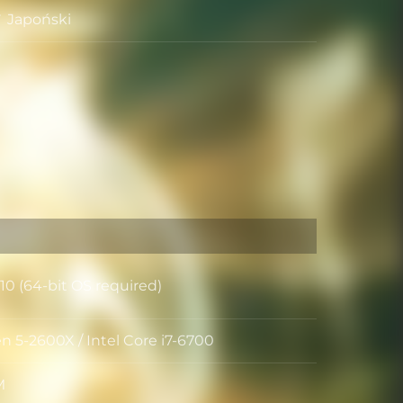
Japoński
0 (64-bit OS required)
eracyjny
 5-2600X / Intel Core i7-6700
M