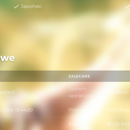
Japoński
owe
ZALECANE
System
quired)
Windows 1
System op
operacyjny
l Core i5-4430
Procesor
AMD Ryzen
Procesor
Pamięć
16 GB RA
Pamięć