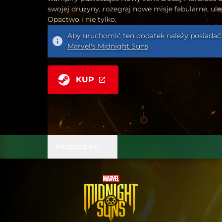
swojej drużyny, rozegraj nowe misje fabularne, ule
Opactwo i nie tylko.
Aby uruchomić ten dodatek należy posiadać
Marvel's Midnight Suns
KUP
PRZEJDŹ DO