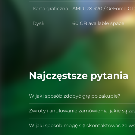
Karta graficzna
AMD RX 470 / GeForce GT
Karta graficzna
Dysk
60 GB available space
Dysk
Najczęstsze pytania
W jaki sposób zdobyć grę po zakupie?
Zwroty i anulowanie zamówienia: jakie są z
W jaki sposób mogę się skontaktować ze ws