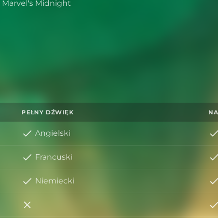
 Marvel's Midnight
PEŁNY DŹWIĘK
NA
Angielski
Francuski
Niemiecki
Włoski