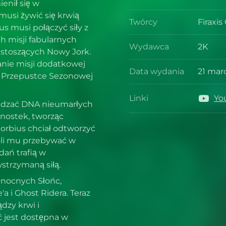
Gatun
enił się w
musi żywić się krwią
Twórcy
Firaxi
Twórcy
ius musi połączyć siły z
 misji fabularnych
Wydawca
2K
stoszących Nowy Jork.
Wydaw
nie misji dodatkowej
Data wydania
21 mar
w Przepustce Sezonowej
Data w
Linki
Yo
Linki
wadzać DNA nieumarłych
nostek, tworząc
orbius chciał odtworzyć
oli mu przebywać w
dań trafią w
strzymaną siłą.
łnocnych Słońc,
a i Ghost Ridera. Teraz
dzy krwi i
 jest dostępna w