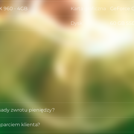
X 960 - 4GB
Karta graficzna
GeForce 
Karta graf
Dysk
60 GB SS
Dysk
asady zwrotu pieniędzy?
parciem klienta?