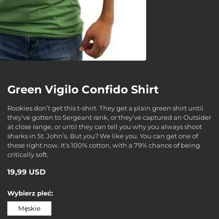
Green Vigilo Confido Shirt
Rookies don’t get this t-shirt. They get a plain green shirt until
they’ve gotten to Sergeant rank, or they’ve captured an Outsider
at close range, or until they can tell you why you always shoot
sharks in St. John’s. But you? We like you. You can get one of
these right now. It’s 100% cotton, with a 79% chance of being
critically soft.
19,99 USD
Wybierz
płeć:
Męskie