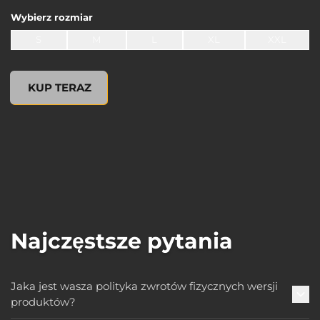
Wybierz
rozmiar
S
M
L
XL
XXL
undefined, , 0,00 USD
KUP TERAZ
Najczęstsze pytania
Jaka jest wasza polityka zwrotów fizycznych wersji
produktów?