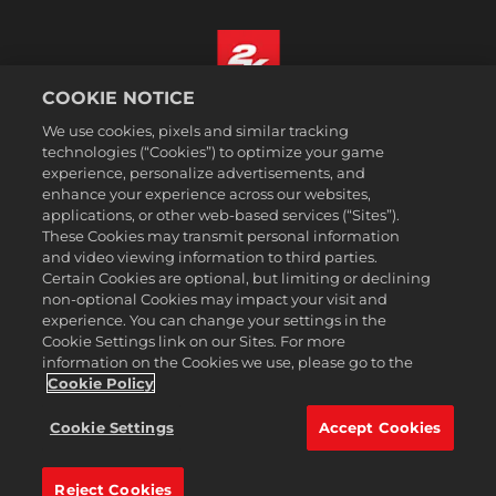
COOKIE NOTICE
Polski
We use cookies, pixels and similar tracking
Prawne
technologies (“Cookies”) to optimize your game
experience, personalize advertisements, and
Polityka prywatności
enhance your experience across our websites,
Polityka plików cookies
applications, or other web-based services (“Sites”).
These Cookies may transmit personal information
Wsparcie
and video viewing information to third parties.
Zakaz sprzedawania i udostępniania moich danych osobowych
Certain Cookies are optional, but limiting or declining
Order Lookup & Refunds
non-optional Cookies may impact your visit and
experience. You can change your settings in the
2K Ad Partners
Cookie Settings link on our Sites. For more
information on the Cookies we use, please go to the
©2016-2026 Take-Two Interactive Software Inc. 2K, Firaxis Games,
Civilization, and their respective logos are trademarks of Take-Two
Cookie Policy
Interactive Software, Inc. All rights reserved.
Wszelkie znaki handlowe wymienione w niniejszym dokumencie są
Cookie Settings
Accept Cookies
własnością ich odpowiednich posiadaczy.
Reject Cookies