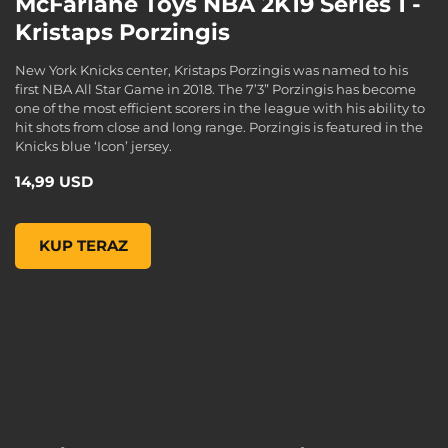
McFarlane Toys NBA 2K19 Series 1 -
Kristaps Porzingis
New York Knicks center, Kristaps Porzingis was named to his
first NBA All Star Game in 2018. The 7’3” Porzingis has become
one of the most efficient scorers in the league with his ability to
hit shots from close and long range. Porzingis is featured in the
Knicks blue ‘Icon’ jersey.
14,99 USD
McFarlane Toys NBA 2K19 Series 1 - Kristaps Porzingis, , 14
KUP TERAZ