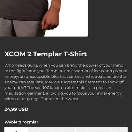
XCOM 2 Templar T-Shirt
Who needs guns, when you can bring the power of your mind
to the fight? And you, Templar, are a warrior of focus and psionic
energy, an unstoppable blur that strikes and retreats before the
enemy can retaliate. May we suggest this garment to show off
your pride? The soft 100% cotton also makes it a pleasant
meditation garment, allowing you to focus your inner energy
without itchy tags. Those are the worst.
24,99 USD
Wybierz
rozmiar
S
M
L
XL
XXL