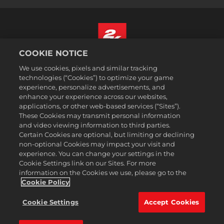
COOKIE NOTICE
Polski
We use cookies, pixels and similar tracking
Prawne
technologies (“Cookies”) to optimize your game
experience, personalize advertisements, and
Polityka prywatności
enhance your experience across our websites,
Polityka plików cookies
applications, or other web-based services (“Sites”).
These Cookies may transmit personal information
Wsparcie
and video viewing information to third parties.
Zakaz sprzedawania i udostępniania moich danych osobowych
Certain Cookies are optional, but limiting or declining
Order Lookup & Refunds
non-optional Cookies may impact your visit and
experience. You can change your settings in the
2K Ad Partners
Cookie Settings link on our Sites. For more
information on the Cookies we use, please go to the
©2016-2026 Take-Two Interactive Software Inc. 2K, Firaxis Games,
Civilization, and their respective logos are trademarks of Take-Two
Cookie Policy
Interactive Software, Inc. All rights reserved.
Wszelkie znaki handlowe wymienione w niniejszym dokumencie są
Cookie Settings
Accept Cookies
własnością ich odpowiednich posiadaczy.