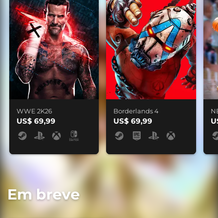
WWE 2K26
Borderlands 4
N
US$ 69,99
US$ 69,99
U
Em breve