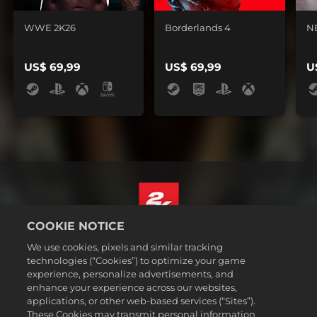
WWE 2K26
Borderlands 4
N
US$ 69,99
US$ 69,99
U
COOKIE NOTICE
Português - Brasil
We use cookies, pixels and similar tracking
Termos legais
technologies (“Cookies”) to optimize your game
experience, personalize advertisements, and
Política de Privacidade
enhance your experience across our websites,
Política de Cookies
applications, or other web-based services (“Sites”).
These Cookies may transmit personal information
Suporte