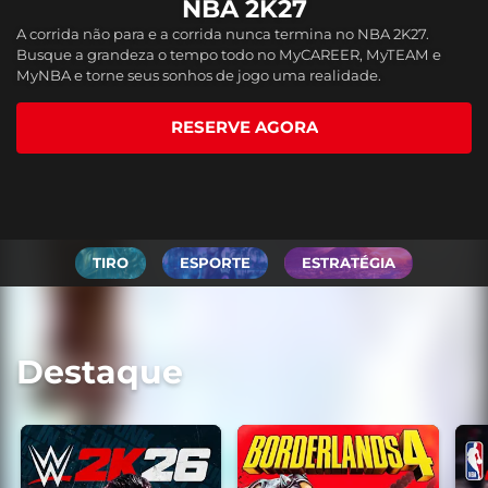
Borderlands 4
WWE 2K26
NBA 2K27
A corrida não para e a corrida nunca termina no NBA 2K27.
The show never stops in WWE 2K26! Featuring 400+ Superstars
Borderlands 4 é um looter shooter caótico, com bilhões de
Busque a grandeza o tempo todo no MyCAREER, MyTEAM e
and Legends, all-new match types, CM Punk’s Showcase, and
armas, inimigos mortais e ação cooperativa de tirar o fôlego.
MyNBA e torne seus sonhos de jogo uma realidade.
more.
Como um dos quatro novos caça-arcas bambambãs, sua missão
é fugir de um planeta cheio de perigos.
COMPRAR AGORA
RESERVE AGORA
COMPRAR AGORA
TIRO
ESPORTE
ESTRATÉGIA
Destaque