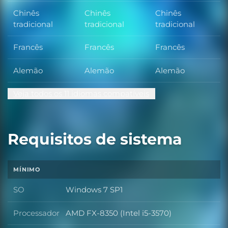
Chinês
Chinês
Chinês
tradicional
tradicional
tradicional
Francês
Francês
Francês
Alemão
Alemão
Alemão
Veja todos os 11 idiomas compatíveis
Requisitos de sistema
MÍNIMO
SO
Windows 7 SP1
SO
Processador
AMD FX-8350 (Intel i5-3570)
Processador