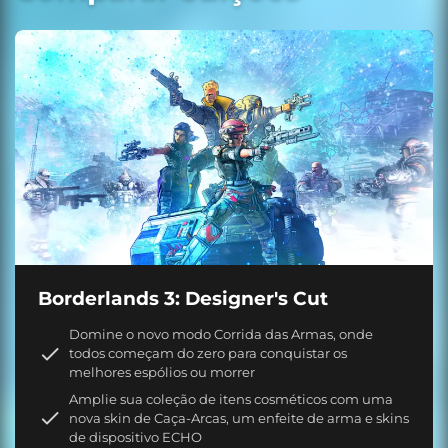
Borderlands 3: Designer's Cut
Domine o novo modo Corrida das Armas, onde
todos começam do zero para conquistar os
melhores espólios ou morrer
Amplie sua coleção de itens cosméticos com uma
nova skin de Caça-Arcas, um enfeite de arma e skins
de dispositivo ECHO