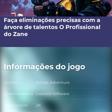
Faça eliminações precisas com a
árvore de talentos O Profissional
do Zane
Informações do jogo
Gênero
Action, Adventure
Gênero
Desenvolvedora
Gearbox Software
Desenvolvedora
Distribuidora
2K
Distribuidora