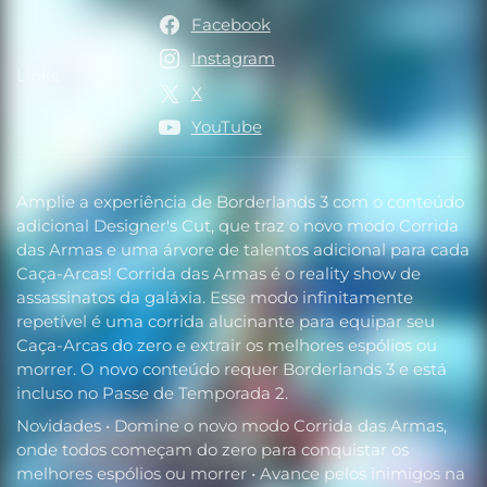
Facebook
Instagram
Links
Links
X
YouTube
Amplie a experiência de Borderlands 3 com o conteúdo
adicional Designer's Cut, que traz o novo modo Corrida
das Armas e uma árvore de talentos adicional para cada
Caça-Arcas! Corrida das Armas é o reality show de
assassinatos da galáxia. Esse modo infinitamente
repetível é uma corrida alucinante para equipar seu
Caça-Arcas do zero e extrair os melhores espólios ou
morrer. O novo conteúdo requer Borderlands 3 e está
incluso no Passe de Temporada 2.
Novidades • Domine o novo modo Corrida das Armas,
onde todos começam do zero para conquistar os
melhores espólios ou morrer • Avance pelos inimigos na