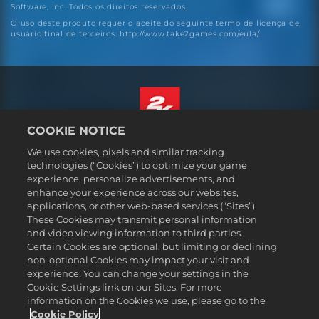
Software, Inc. Todos os direitos reservados.
O uso deste produto requer o aceite do seguinte termo de licença de
usuário final de terceiros: http://www.take2games.com/eula/
COOKIE NOTICE
Português - Brasil
We use cookies, pixels and similar tracking
Termos legais
technologies (“Cookies”) to optimize your game
experience, personalize advertisements, and
Política de Privacidade
enhance your experience across our websites,
Política de Cookies
applications, or other web-based services (“Sites”).
These Cookies may transmit personal information
Suporte
and video viewing information to third parties.
Não vender nem compartilhar minhas informações pessoais
Certain Cookies are optional, but limiting or declining
Consulta de pedidos e reembolsos
non-optional Cookies may impact your visit and
experience. You can change your settings in the
Parceiros de anúncios 2K
Cookie Settings link on our Sites. For more
information on the Cookies we use, please go to the
©2016-2026 Take-Two Interactive Software Inc. 2K, Firaxis Games,
Civilization, and their respective logos are trademarks of Take-Two
Cookie Policy