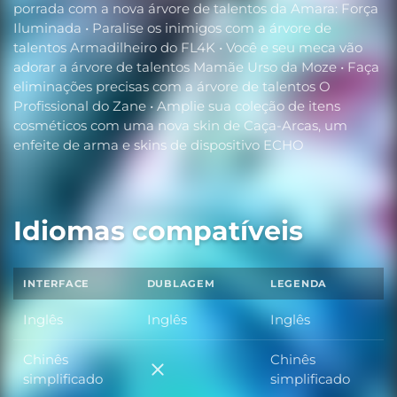
porrada com a nova árvore de talentos da Amara: Força
Iluminada • Paralise os inimigos com a árvore de
talentos Armadilheiro do FL4K • Você e seu meca vão
adorar a árvore de talentos Mamãe Urso da Moze • Faça
eliminações precisas com a árvore de talentos O
Profissional do Zane • Amplie sua coleção de itens
cosméticos com uma nova skin de Caça-Arcas, um
enfeite de arma e skins de dispositivo ECHO
Idiomas compatíveis
INTERFACE
DUBLAGEM
LEGENDA
Inglês
Inglês
Inglês
Chinês
Chinês
Chinês simplificado
simplificado
simplificado