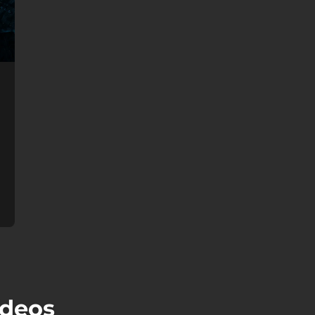
ídeos