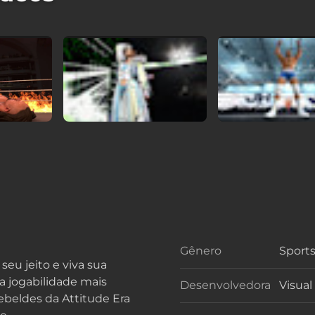
Gênero
Sports
Gêner
u jeito e viva sua
 jogabilidade mais
Desenvolvedora
Visua
Desen
beldes da Attitude Era