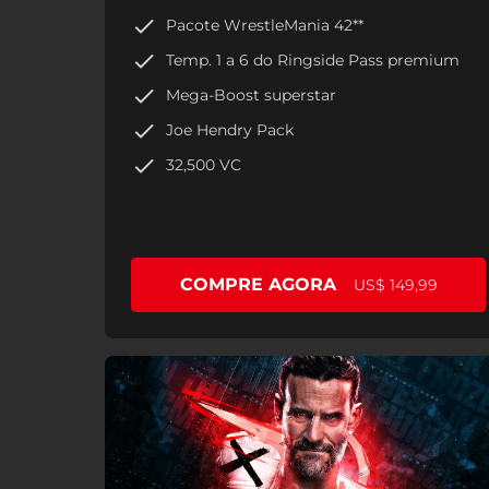
Pacote WrestleMania 42**
Temp. 1 a 6 do Ringside Pass premium
Mega-Boost superstar
Joe Hendry Pack
32,500 VC
COMPRE AGORA
US$ 149,99