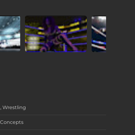
, Wrestling
o
l Concepts
volvedora