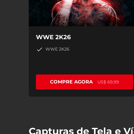
WWE 2K26
WWE 2K26
COMPRE AGORA
US$ 69,99
Capturas de Tela e V