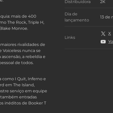
e.
Distribuidora
2K
Distri
Dia de
nquia: mais de 400
13 de
Dia d
lançamento
mo The Rock, Triple H,
 Blake Monroe.
X
Links
Links
Y
 maiores rivalidades de
 Voiceless nunca se
a ascensão, a rebeldia e
pessoal de todos.
 como I Quit, Inferno e
rd em The Island,
stre serviço em equipe
 também entradas
ios inéditos de Booker T