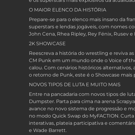
e os superstars mais explosivos da atualidad
O MAIOR ELENCO DA HISTÓRIA
Prepare-se para o elenco mais insano da fra
superstars e lendas jogáveis, com nomes co
John Cena, Rhea Ripley, Rey Fénix, Rusev e
2K SHOWCASE
Reescreva a história do wrestling e reviva as
CM Punk em um mundo onde o Voice of the
calou. Com cenários históricos alternativos, 
o retorno de Punk, este é o Showcase mais 
NOVOS TIPOS DE LUTA E MUITO MAIS
Entre na pancadaria com novos tipos de luta
Dumpster. Parta para cima na arena Scrapya
avance no novo sistema de progressão e mo
no modo Quick Swap do MyFACTION. Curta
interativas, plateia participativa e comentár
e Wade Barrett.