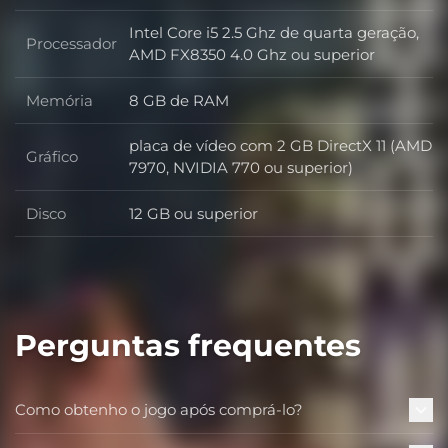
Intel Core i5 2.5 Ghz de quarta geração,
Processador
Processador
AMD FX8350 4.0 Ghz ou superior
Memória
8 GB de RAM
Memória
placa de vídeo com 2 GB DirectX 11 (AMD
Gráfico
Gráfico
7970, NVIDIA 770 ou superior)
Disco
12 GB ou superior
Disco
Perguntas frequentes
Como obtenho o jogo após comprá-lo?