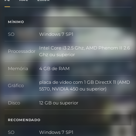
MÍNIMO
SO
Windows 7 SP1
SO
Intel Core i3 2.5 Ghz, AMD Phenom II 2.6
Processador
Processador
Ghz ou superior
Memória
4 GB de RAM
Memória
placa de vídeo com 1 GB DirectX 11 (AMD
Gráfico
Gráfico
5570, NVIDIA 450 ou superior)
Disco
12 GB ou superior
Disco
RECOMENDADO
SO
Windows 7 SP1
SO