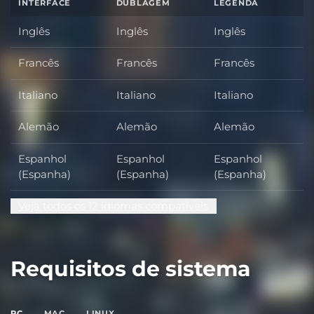
INTERFACE
DUBLAGEM
LEGENDA
Inglês
Inglês
Inglês
Francês
Francês
Francês
Italiano
Italiano
Italiano
Alemão
Alemão
Alemão
Espanhol
Espanhol
Espanhol
(Espanha)
(Espanha)
(Espanha)
Veja todos os 12 idiomas compatíveis
Requisitos de sistema
PC
MAC
LINUX