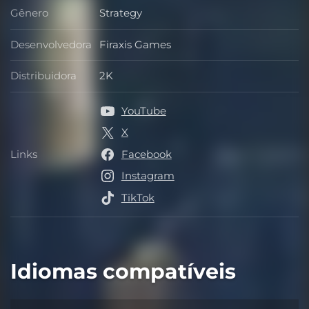
Gênero
Strategy
Gênero
Desenvolvedora
Firaxis Games
Desenvolvedora
Distribuidora
2K
Distribuidora
YouTube
X
Links
Facebook
Links
Instagram
TikTok
Idiomas compatíveis