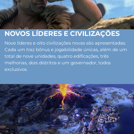
NOVOS LÍDERES E CIVILIZAÇÕES
Nove líderes e oito civilizações novas são apresentadas.
Cada um traz bônus e jogabilidade únicas, além de um
total de nove unidades, quatro edificações, três
melhorias, dois distritos e um governador, todos
exclusivos.