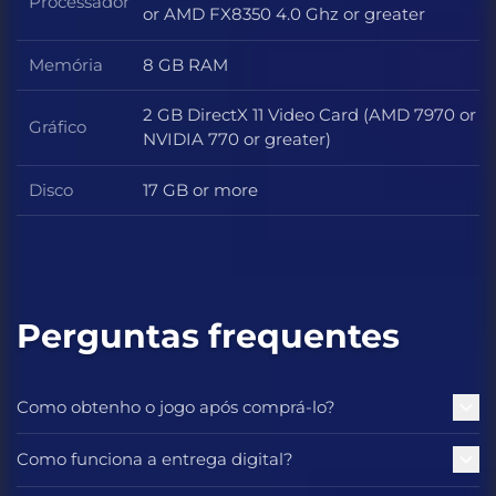
Processador
Processador
or AMD FX8350 4.0 Ghz or greater
Memória
8 GB RAM
Memória
2 GB DirectX 11 Video Card (AMD 7970 or
Gráfico
Gráfico
NVIDIA 770 or greater)
Disco
17 GB or more
Disco
Perguntas frequentes
Como obtenho o jogo após comprá-lo?
Como funciona a entrega digital?