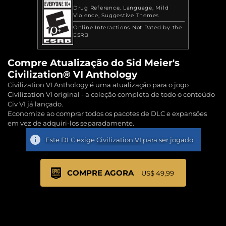
Drug Reference
Language
Mild
Violence
Suggestive Themes
Online Interactions Not Rated by the
ESRB
Compre Atualização do Sid Meier's
Civilization® VI Anthology
Civilization VI Anthology é uma atualização para o jogo
Civilization VI original - a coleção completa de todo o conteúdo
Civ VI já lançado.
Economize ao comprar todos os pacotes de DLC e expansões
em vez de adquiri-los separadamente.
Este DLC exige
Civilization VI
para ser jogado
COMPRE AGORA
US$ 49,99