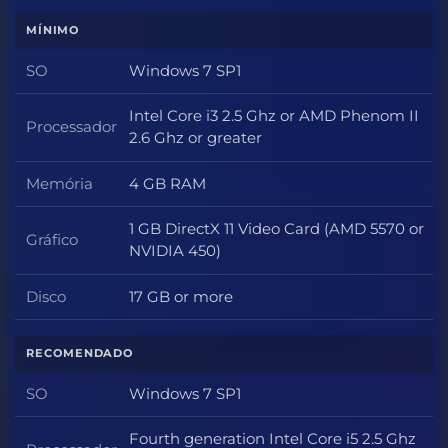
MÍNIMO
SO
Windows 7 SP1
SO
Intel Core i3 2.5 Ghz or AMD Phenom II
Processador
Processador
2.6 Ghz or greater
Memória
4 GB RAM
Memória
1 GB DirectX 11 Video Card (AMD 5570 or
Gráfico
Gráfico
NVIDIA 450)
Disco
17 GB or more
Disco
RECOMENDADO
SO
Windows 7 SP1
SO
Fourth generation Intel Core i5 2.5 Ghz