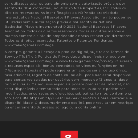
ser utilizadas total ou parcialmente sem a autorização prévia e por
escrito da NBA Properties, Inc. © 2025 NBA Properties, Inc. Todos os
direitos reservados. As identificações da NBPA são propriedade
intelectual da National Basketball Players Association e não podem ser
utilizadas sem a autorização prévia e por escrito da National
Basketball Players Incorporated © 2025 National Basketball Players
Association. Todos os direitos reservados. Todas as outras marcas e
marcas comerciais são de propriedade de seus respectivos detentores.
Todos os direitos reservados. Patentes e Patentes Pendentes:
www.take2games.com/legal.
A compra garante a licença do produto digital, sujeito aos Termos de
Serviço (“TdS”) e à Política de Privacidade, disponíveis no jogo e em
www.take2games.com/legal e www.take2games.com/privacy. O acesso
a recursos especiais, bônus, conteúdos, serviços ou funções online
(“Recursos Especiais”) pode requerer um código serial de uso único,
taxa adicional, registro de conta online e/ou pode não estar disponível
para contas registradas por usuários com menos de 13 anos (a idade
mínima varia). Os recursos especiais podem precisar de internet, não
estar disponíveis o tempo todo para todos os usuários e podem ser
modificados, encerrados ou oferecidos sob outros termos, conforme os
TdS. Consulte https://bit.ly/2K-Online-Services-Status para verificar sua
disponibilidade. O descumprimento dos TdS pode resultar em restrição
ou encerramento do acesso ao jogo ou à conta online.