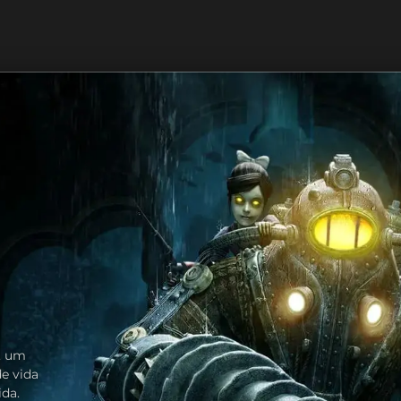
, um
e vida
ida.