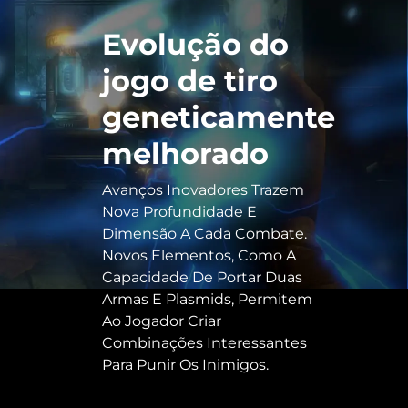
Evolução do
jogo de tiro
geneticamente
melhorado
Avanços Inovadores Trazem
Nova Profundidade E
Dimensão A Cada Combate.
Novos Elementos, Como A
Capacidade De Portar Duas
Armas E Plasmids, Permitem
Ao Jogador Criar
Combinações Interessantes
Para Punir Os Inimigos.