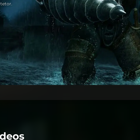
tetor.
ídeos