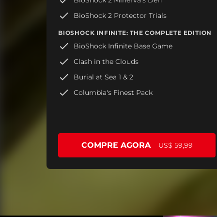
BioShock 2 Protector Trials
BIOSHOCK INFINITE: THE COMPLETE EDITION
BioShock Infinite Base Game
Clash in the Clouds
Burial at Sea 1 & 2
Columbia's Finest Pack
COMPRE AGORA
US$ 59,99